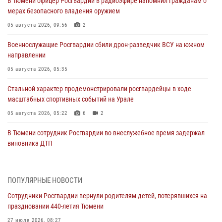
В Тюмени офицер Росгвардии в радиоэфире напомнил гражданам о
мерах безопасного владения оружием
05 августа 2026, 09:56
2
Военнослужащие Росгвардии сбили дрон-разведчик ВСУ на южном
направлении
05 августа 2026, 05:35
Стальной характер продемонстрировали росгвардейцы в ходе
масштабных спортивных событий на Урале
05 августа 2026, 05:22
6
2
В Тюмени сотрудник Росгвардии во внеслужебное время задержал
виновника ДТП
05 августа 2026, 05:15
1
Со 101-м Днём рождения поздравили сотрудники Росгвардии
ПОПУЛЯРНЫЕ НОВОСТИ
труженицу тыла из Тюмени
Сотрудники Росгвардии вернули родителям детей, потерявшихся на
04 августа 2026, 11:07
праздновании 440-летия Тюмени
Спецназ Росгвардии провел комплексную тренировку в полевых
27 июля 2026, 08:27