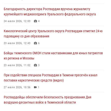
условиях в Тюменской области (видео)
Благодарность директора Росгвардии вручена журналисту
04 августа 2026, 06:28
4
1
крупнейшего медиахолдинга Уральского федерального округа
Тюменские правоохранители провели соревнования по стрельбе
24 июля 2026, 12:03
4
памяти офицера СОБР
Кинологический центр Уральского округа Росгвардии отметил 24-ю
03 августа 2026, 07:35
5
годовщину со дня образования
Росгвардия противодействует БПЛА ВСУ на южном направлении
23 июля 2026, 12:43
6
(видео)
Бойцы тюменского ОМОН стали наставниками для юных патриотов
03 августа 2026, 07:29
2
1
из региона и Москвы
23 июля 2026, 11:02
3
При содействии спецназа Росгвардии в Тюмени пресечён канал
поставки наркотических средств (видео)
27 июля 2026, 10:56
1
Росгвардейцы обеспечили безопасность празднования Дня
воздушно-десантных войск в Тюменской области
03 августа 2026, 07:23
1