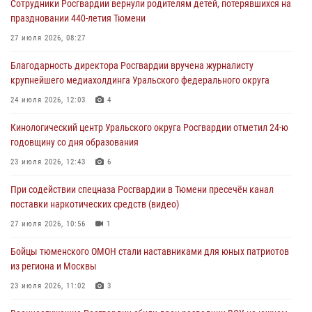
Сотрудники Росгвардии вернули родителям детей, потерявшихся на
Росгвардейцы в Тюменской области почтили память генерала
праздновании 440-летия Тюмени
армии Ивана Кирилловича Яковлева
27 июля 2026, 08:27
05 августа 2026, 11:03
4
Благодарность директора Росгвардии вручена журналисту
В Тюмени офицер Росгвардии в радиоэфире напомнил гражданам о
крупнейшего медиахолдинга Уральского федерального округа
мерах безопасного владения оружием
24 июля 2026, 12:03
4
05 августа 2026, 09:56
2
Кинологический центр Уральского округа Росгвардии отметил 24-ю
Военнослужащие Росгвардии сбили дрон-разведчик ВСУ на южном
годовщину со дня образования
направлении
23 июля 2026, 12:43
6
05 августа 2026, 05:35
При содействии спецназа Росгвардии в Тюмени пресечён канал
Стальной характер продемонстрировали росгвардейцы в ходе
поставки наркотических средств (видео)
масштабных спортивных событий на Урале
27 июля 2026, 10:56
1
05 августа 2026, 05:22
6
2
Бойцы тюменского ОМОН стали наставниками для юных патриотов
из региона и Москвы
23 июля 2026, 11:02
3