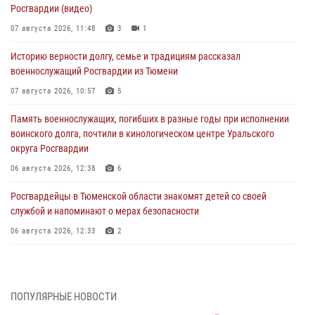
Росгвардии (видео)
07 августа 2026, 11:48
3
1
Историю верности долгу, семье и традициям рассказал
военнослужащий Росгвардии из Тюмени
07 августа 2026, 10:57
5
Память военнослужащих, погибших в разные годы при исполнении
воинского долга, почтили в кинологическом центре Уральского
округа Росгвардии
06 августа 2026, 12:38
6
Росгвардейцы в Тюменской области знакомят детей со своей
службой и напоминают о мерах безопасности
06 августа 2026, 12:33
2
Росгвардейцы приняли участие в фотопроекте «Прогуляемся по
Тюменской области» в рамках акции «Храним огонь Победы»
06 августа 2026, 04:41
3
ПОПУЛЯРНЫЕ НОВОСТИ