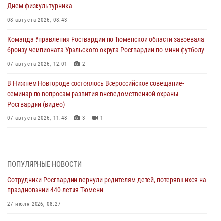
Днем физкультурника
08 августа 2026, 08:43
Команда Управления Росгвардии по Тюменской области завоевала
бронзу чемпионата Уральского округа Росгвардии по мини-футболу
07 августа 2026, 12:01
2
В Нижнем Новгороде состоялось Всероссийское совещание-
семинар по вопросам развития вневедомственной охраны
Росгвардии (видео)
07 августа 2026, 11:48
3
1
Историю верности долгу, семье и традициям рассказал
военнослужащий Росгвардии из Тюмени
07 августа 2026, 10:57
5
ПОПУЛЯРНЫЕ НОВОСТИ
Сотрудники Росгвардии вернули родителям детей, потерявшихся на
Память военнослужащих, погибших в разные годы при исполнении
праздновании 440-летия Тюмени
воинского долга, почтили в кинологическом центре Уральского
округа Росгвардии
27 июля 2026, 08:27
06 августа 2026, 12:38
6