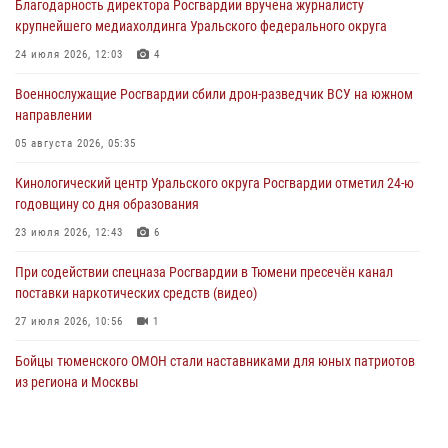
Благодарность директора Росгвардии вручена журналисту
крупнейшего медиахолдинга Уральского федерального округа
Росгвардейцы в Тюменской области знакомят детей со своей
службой и напоминают о мерах безопасности
24 июля 2026, 12:03
4
06 августа 2026, 12:33
2
Военнослужащие Росгвардии сбили дрон-разведчик ВСУ на южном
направлении
Росгвардейцы приняли участие в фотопроекте «Прогуляемся по
Тюменской области» в рамках акции «Храним огонь Победы»
05 августа 2026, 05:35
06 августа 2026, 04:41
3
Кинологический центр Уральского округа Росгвардии отметил 24-ю
годовщину со дня образования
Росгвардейцы в Тюменской области почтили память генерала
армии Ивана Кирилловича Яковлева
23 июля 2026, 12:43
6
05 августа 2026, 11:03
4
При содействии спецназа Росгвардии в Тюмени пресечён канал
поставки наркотических средств (видео)
27 июля 2026, 10:56
1
Бойцы тюменского ОМОН стали наставниками для юных патриотов
из региона и Москвы
23 июля 2026, 11:02
3