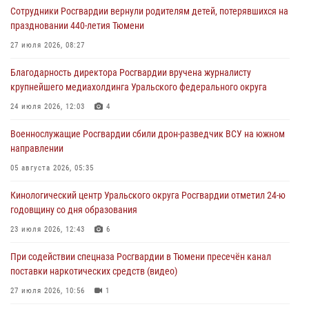
07 августа 2026, 11:48
3
1
Сотрудники Росгвардии вернули родителям детей, потерявшихся на
праздновании 440-летия Тюмени
Историю верности долгу, семье и традициям рассказал
военнослужащий Росгвардии из Тюмени
27 июля 2026, 08:27
07 августа 2026, 10:57
5
Благодарность директора Росгвардии вручена журналисту
крупнейшего медиахолдинга Уральского федерального округа
Память военнослужащих, погибших в разные годы при исполнении
воинского долга, почтили в кинологическом центре Уральского
24 июля 2026, 12:03
4
округа Росгвардии
Военнослужащие Росгвардии сбили дрон-разведчик ВСУ на южном
06 августа 2026, 12:38
6
направлении
Росгвардейцы в Тюменской области знакомят детей со своей
05 августа 2026, 05:35
службой и напоминают о мерах безопасности
Кинологический центр Уральского округа Росгвардии отметил 24-ю
06 августа 2026, 12:33
2
годовщину со дня образования
Росгвардейцы приняли участие в фотопроекте «Прогуляемся по
23 июля 2026, 12:43
6
Тюменской области» в рамках акции «Храним огонь Победы»
При содействии спецназа Росгвардии в Тюмени пресечён канал
06 августа 2026, 04:41
3
поставки наркотических средств (видео)
27 июля 2026, 10:56
1