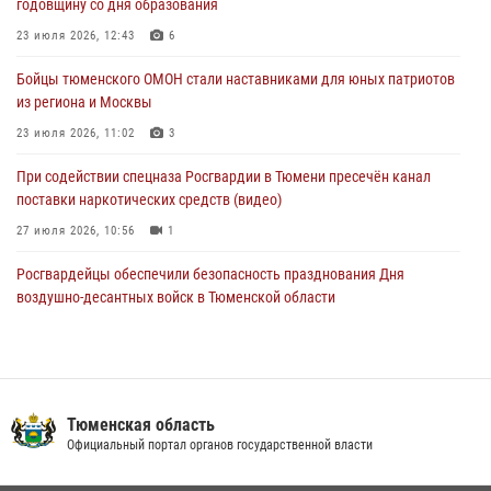
годовщину со дня образования
04 августа 2026, 11:07
23 июля 2026, 12:43
6
Спецназ Росгвардии провел комплексную тренировку в полевых
Бойцы тюменского ОМОН стали наставниками для юных патриотов
условиях в Тюменской области (видео)
из региона и Москвы
04 августа 2026, 06:28
4
1
23 июля 2026, 11:02
3
При содействии спецназа Росгвардии в Тюмени пресечён канал
поставки наркотических средств (видео)
27 июля 2026, 10:56
1
Росгвардейцы обеспечили безопасность празднования Дня
воздушно-десантных войск в Тюменской области
03 августа 2026, 07:23
1
Военнослужащие Росгвардии сбили дрон-разведчик ВСУ на южном
направлении
Тюменская область
05 августа 2026, 05:35
Официальный портал органов государственной власти
Тюменский ОМОН «Вепрь» проводит для детей «Каникулы с