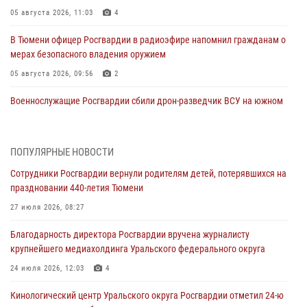
05 августа 2026, 11:03
4
В Тюмени офицер Росгвардии в радиоэфире напомнил гражданам о
мерах безопасного владения оружием
05 августа 2026, 09:56
2
Военнослужащие Росгвардии сбили дрон-разведчик ВСУ на южном
направлении
05 августа 2026, 05:35
ПОПУЛЯРНЫЕ НОВОСТИ
Стальной характер продемонстрировали росгвардейцы в ходе
Сотрудники Росгвардии вернули родителям детей, потерявшихся на
масштабных спортивных событий на Урале
праздновании 440-летия Тюмени
05 августа 2026, 05:22
6
2
27 июля 2026, 08:27
В Тюмени сотрудник Росгвардии во внеслужебное время задержал
Благодарность директора Росгвардии вручена журналисту
виновника ДТП
крупнейшего медиахолдинга Уральского федерального округа
05 августа 2026, 05:15
1
24 июля 2026, 12:03
4
Со 101-м Днём рождения поздравили сотрудники Росгвардии
Кинологический центр Уральского округа Росгвардии отметил 24-ю
труженицу тыла из Тюмени