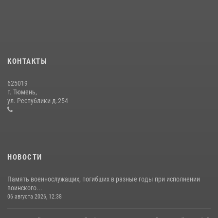
Росгвардией»
10 июля 2026, 11:46
7
В Тюменской области подведены итоги деятельности
вневедомственной охраны Росгвардии за первое полугодие 2026
года
КОНТАКТЫ
15 июля 2026, 04:12
3
625019
Сотрудники тюменского СОБР "Сова" отработали навыки
г. Тюмень,
десантирования на Урале
ул. Республики д.254
16 июля 2026, 10:42
4
НОВОСТИ
Память военнослужащих, погибших в разные годы при исполнении
воинского...
06 августа 2026, 12:38