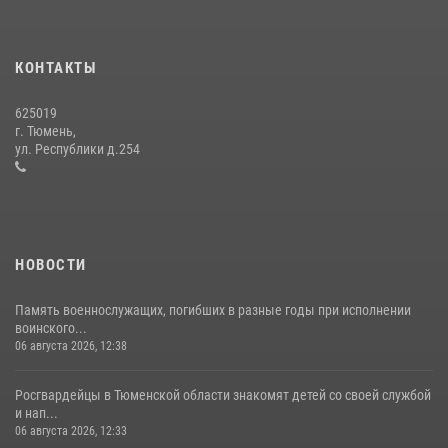
Сотрудники тюменского СОБР "Сова" отработали навыки
десантирования на Урале
КОНТАКТЫ
16 июля 2026, 10:42
4
625019
Росгвардейцы в День семьи, любви и верности оказали помощь
г. Тюмень,
жителям Тюмени, оказавшимся в сложной жизненной ситуации
ул. Республики д.254
08 июля 2026, 09:38
5
НОВОСТИ
Память военнослужащих, погибших в разные годы при исполнении
воинского...
06 августа 2026, 12:38
Росгвардейцы в Тюменской области знакомят детей со своей службой
и нап...
06 августа 2026, 12:33