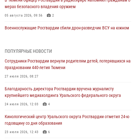
В Тюмени офицер Росгвардии в радиоэфире напомнил гражданам о
мерах безопасного владения оружием
05 августа 2026, 09:56
2
Военнослужащие Росгвардии сбили дрон-разведчик ВСУ на южном
направлении
05 августа 2026, 05:35
ПОПУЛЯРНЫЕ НОВОСТИ
Стальной характер продемонстрировали росгвардейцы в ходе
Сотрудники Росгвардии вернули родителям детей, потерявшихся на
масштабных спортивных событий на Урале
праздновании 440-летия Тюмени
05 августа 2026, 05:22
6
2
27 июля 2026, 08:27
В Тюмени сотрудник Росгвардии во внеслужебное время задержал
Благодарность директора Росгвардии вручена журналисту
виновника ДТП
крупнейшего медиахолдинга Уральского федерального округа
05 августа 2026, 05:15
1
24 июля 2026, 12:03
4
Со 101-м Днём рождения поздравили сотрудники Росгвардии
Кинологический центр Уральского округа Росгвардии отметил 24-ю
труженицу тыла из Тюмени
годовщину со дня образования
04 августа 2026, 11:07
23 июля 2026, 12:43
6
Спецназ Росгвардии провел комплексную тренировку в полевых