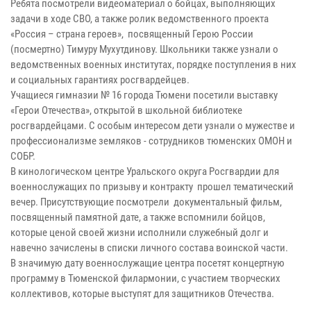
Ребята посмотрели видеоматериал о бойцах, выполняющих
задачи в ходе СВО, а также ролик ведомственного проекта
«Россия – страна героев», посвященный Герою России
(посмертно) Тимуру Мухутдинову. Школьники также узнали о
ведомственных военных институтах, порядке поступления в них
и социальных гарантиях росгвардейцев.
Учащиеся гимназии № 16 города Тюмени посетили выставку
«Герои Отечества», открытой в школьной библиотеке
росгвардейцами. С особым интересом дети узнали о мужестве и
профессионализме земляков - сотрудников тюменских ОМОН и
СОБР.
В кинологическом центре Уральского округа Росгвардии для
военнослужащих по призыву и контракту прошел тематический
вечер. Присутствующие посмотрели документальный фильм,
посвященный памятной дате, а также вспомнили бойцов,
которые ценой своей жизни исполнили служебный долг и
навечно зачислены в списки личного состава воинской части.
В значимую дату военнослужащие центра посетят концертную
программу в Тюменской филармонии, с участием творческих
коллективов, которые выступят для защитников Отечества.