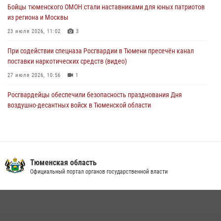
Бойцы тюменского ОМОН стали наставниками для юных патриотов
условиях в Тюменской области (видео)
из региона и Москвы
04 августа 2026, 06:28
4
1
23 июля 2026, 11:02
3
При содействии спецназа Росгвардии в Тюмени пресечён канал
поставки наркотических средств (видео)
27 июля 2026, 10:56
1
Росгвардейцы обеспечили безопасность празднования Дня
воздушно-десантных войск в Тюменской области
03 августа 2026, 07:23
1
Тюменский ОМОН «Вепрь» проводит для детей «Каникулы с
Росгвардией»
Тюменская область
10 июля 2026, 11:46
7
Официальный портал органов государственной власти
В Тюменской области подведены итоги деятельности
вневедомственной охраны Росгвардии за первое полугодие 2026
года
15 июля 2026, 04:12
3