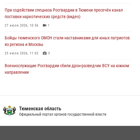
При содействии спецназа Росгвардии в Тюмени пресечён канал
Стальной характер продемонстрировали росгвардейцы в ходе
поставки наркотических средств (видео)
масштабных спортивных событий на Урале
27 июля 2026, 10:56
1
05 августа 2026, 05:22
6
2
Бойцы тюменского ОМОН стали наставниками для юных патриотов
из региона и Москвы
23 июля 2026, 11:02
3
Военнослужащие Росгвардии сбили дрон-разведчик ВСУ на южном
направлении
05 августа 2026, 05:35
Росгвардейцы обеспечили безопасность празднования Дня
воздушно-десантных войск в Тюменской области
Тюменская область
03 августа 2026, 07:23
1
Официальный портал органов государственной власти
В Тюменской области подведены итоги деятельности
вневедомственной охраны Росгвардии за первое полугодие 2026
года