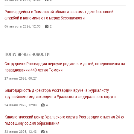
Росгвардейцы в Тюменской области знакомят детей со своей
службой и напоминают о мерах безопасности
06 августа 2026, 12:33
2
Росгвардейцы приняли участие в фотопроекте «Прогуляемся по
Тюменской области» в рамках акции «Храним огонь Победы»
06 августа 2026, 04:41
3
ПОПУЛЯРНЫЕ НОВОСТИ
Сотрудники Росгвардии вернули родителям детей, потерявшихся на
Росгвардейцы в Тюменской области почтили память генерала
праздновании 440-летия Тюмени
армии Ивана Кирилловича Яковлева
27 июля 2026, 08:27
05 августа 2026, 11:03
4
Благодарность директора Росгвардии вручена журналисту
В Тюмени офицер Росгвардии в радиоэфире напомнил гражданам о
крупнейшего медиахолдинга Уральского федерального округа
мерах безопасного владения оружием
24 июля 2026, 12:03
4
05 августа 2026, 09:56
2
Кинологический центр Уральского округа Росгвардии отметил 24-ю
Военнослужащие Росгвардии сбили дрон-разведчик ВСУ на южном
годовщину со дня образования
направлении
23 июля 2026, 12:43
6
05 августа 2026, 05:35