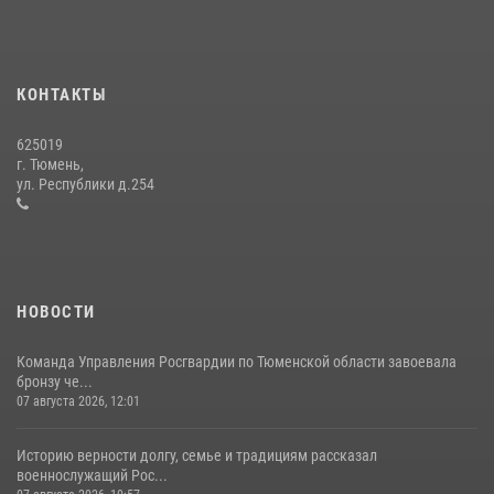
15 июля 2026, 04:12
3
Тюменский ОМОН «Вепрь» проводит для детей «Каникулы с
Росгвардией»
КОНТАКТЫ
10 июля 2026, 11:46
7
625019
Сотрудники тюменского СОБР "Сова" отработали навыки
г. Тюмень,
десантирования на Урале
ул. Республики д.254
16 июля 2026, 10:42
4
НОВОСТИ
Команда Управления Росгвардии по Тюменской области завоевала
бронзу че...
07 августа 2026, 12:01
Историю верности долгу, семье и традициям рассказал
военнослужащий Рос...