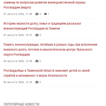
семинар по вопросам развития вневедомственной охраны
Росгвардии (видео)
07 августа 2026, 11:48
3
1
Историю верности долгу, семье и традициям рассказал
военнослужащий Росгвардии из Тюмени
07 августа 2026, 10:57
5
Память военнослужащих, погибших в разные годы при исполнении
воинского долга, почтили в кинологическом центре Уральского
округа Росгвардии
06 августа 2026, 12:38
6
Росгвардейцы в Тюменской области знакомят детей со своей
службой и напоминают о мерах безопасности
06 августа 2026, 12:33
2
Росгвардейцы приняли участие в фотопроекте «Прогуляемся по
Тюменской области» в рамках акции «Храним огонь Победы»
06 августа 2026, 04:41
3
ПОПУЛЯРНЫЕ НОВОСТИ