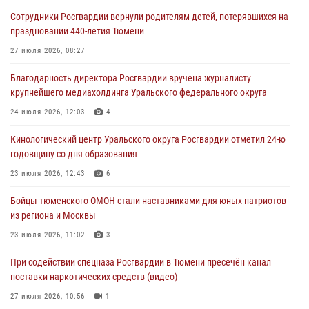
Сотрудники Росгвардии вернули родителям детей, потерявшихся на
Росгвардейцы в Тюменской области почтили память генерала
праздновании 440-летия Тюмени
армии Ивана Кирилловича Яковлева
27 июля 2026, 08:27
05 августа 2026, 11:03
4
Благодарность директора Росгвардии вручена журналисту
В Тюмени офицер Росгвардии в радиоэфире напомнил гражданам о
крупнейшего медиахолдинга Уральского федерального округа
мерах безопасного владения оружием
24 июля 2026, 12:03
4
05 августа 2026, 09:56
2
Кинологический центр Уральского округа Росгвардии отметил 24-ю
Военнослужащие Росгвардии сбили дрон-разведчик ВСУ на южном
годовщину со дня образования
направлении
23 июля 2026, 12:43
6
05 августа 2026, 05:35
Бойцы тюменского ОМОН стали наставниками для юных патриотов
Стальной характер продемонстрировали росгвардейцы в ходе
из региона и Москвы
масштабных спортивных событий на Урале
23 июля 2026, 11:02
3
05 августа 2026, 05:22
6
2
При содействии спецназа Росгвардии в Тюмени пресечён канал
поставки наркотических средств (видео)
27 июля 2026, 10:56
1