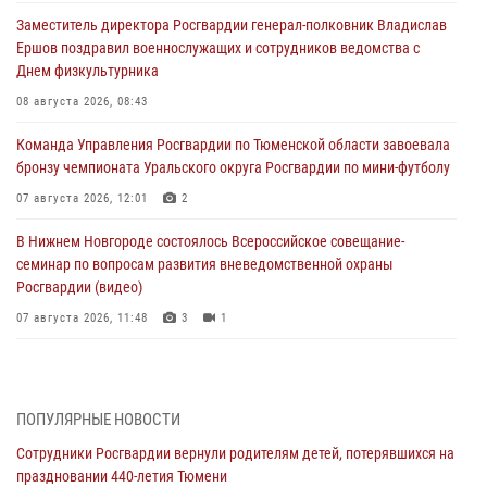
Заместитель директора Росгвардии генерал-полковник Владислав
Ершов поздравил военнослужащих и сотрудников ведомства с
Днем физкультурника
08 августа 2026, 08:43
Команда Управления Росгвардии по Тюменской области завоевала
бронзу чемпионата Уральского округа Росгвардии по мини-футболу
07 августа 2026, 12:01
2
В Нижнем Новгороде состоялось Всероссийское совещание-
семинар по вопросам развития вневедомственной охраны
Росгвардии (видео)
07 августа 2026, 11:48
3
1
Историю верности долгу, семье и традициям рассказал
военнослужащий Росгвардии из Тюмени
07 августа 2026, 10:57
5
ПОПУЛЯРНЫЕ НОВОСТИ
Сотрудники Росгвардии вернули родителям детей, потерявшихся на
Память военнослужащих, погибших в разные годы при исполнении
праздновании 440-летия Тюмени
воинского долга, почтили в кинологическом центре Уральского