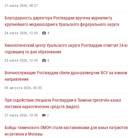
округа Росгвардии
27 июля 2026, 08:27
06 августа 2026, 12:38
6
Благодарность директора Росгвардии вручена журналисту
крупнейшего медиахолдинга Уральского федерального округа
Росгвардейцы в Тюменской области знакомят детей со своей
службой и напоминают о мерах безопасности
24 июля 2026, 12:03
4
06 августа 2026, 12:33
2
Кинологический центр Уральского округа Росгвардии отметил 24-ю
годовщину со дня образования
Росгвардейцы приняли участие в фотопроекте «Прогуляемся по
Тюменской области» в рамках акции «Храним огонь Победы»
23 июля 2026, 12:43
6
06 августа 2026, 04:41
3
Военнослужащие Росгвардии сбили дрон-разведчик ВСУ на южном
направлении
Росгвардейцы в Тюменской области почтили память генерала
армии Ивана Кирилловича Яковлева
05 августа 2026, 05:35
05 августа 2026, 11:03
4
При содействии спецназа Росгвардии в Тюмени пресечён канал
поставки наркотических средств (видео)
27 июля 2026, 10:56
1
Бойцы тюменского ОМОН стали наставниками для юных патриотов
из региона и Москвы