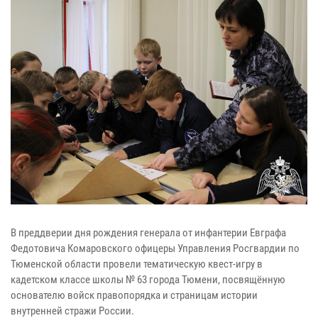
В преддверии дня рождения генерала от инфантерии Евграфа
Федотовича Комаровского офицеры Управления Росгвардии по
Тюменской области провели тематическую квест-игру в
кадетском классе школы № 63 города Тюмени, посвящённую
основателю войск правопорядка и страницам истории
внутренней стражи России.