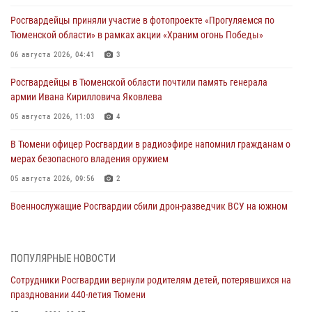
Росгвардейцы приняли участие в фотопроекте «Прогуляемся по
Тюменской области» в рамках акции «Храним огонь Победы»
06 августа 2026, 04:41
3
Росгвардейцы в Тюменской области почтили память генерала
армии Ивана Кирилловича Яковлева
05 августа 2026, 11:03
4
В Тюмени офицер Росгвардии в радиоэфире напомнил гражданам о
мерах безопасного владения оружием
05 августа 2026, 09:56
2
Военнослужащие Росгвардии сбили дрон-разведчик ВСУ на южном
направлении
05 августа 2026, 05:35
ПОПУЛЯРНЫЕ НОВОСТИ
Стальной характер продемонстрировали росгвардейцы в ходе
Сотрудники Росгвардии вернули родителям детей, потерявшихся на
масштабных спортивных событий на Урале
праздновании 440-летия Тюмени
05 августа 2026, 05:22
6
2