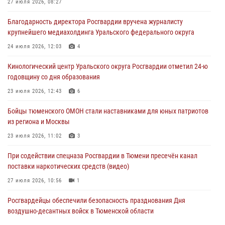
27 июля 2026, 08:27
В Тюмени сотрудник Росгвардии во внеслужебное время задержал
Благодарность директора Росгвардии вручена журналисту
виновника ДТП
крупнейшего медиахолдинга Уральского федерального округа
05 августа 2026, 05:15
1
24 июля 2026, 12:03
4
Со 101-м Днём рождения поздравили сотрудники Росгвардии
Кинологический центр Уральского округа Росгвардии отметил 24-ю
труженицу тыла из Тюмени
годовщину со дня образования
04 августа 2026, 11:07
23 июля 2026, 12:43
6
Спецназ Росгвардии провел комплексную тренировку в полевых
Бойцы тюменского ОМОН стали наставниками для юных патриотов
условиях в Тюменской области (видео)
из региона и Москвы
04 августа 2026, 06:28
4
1
23 июля 2026, 11:02
3
При содействии спецназа Росгвардии в Тюмени пресечён канал
поставки наркотических средств (видео)
27 июля 2026, 10:56
1
Росгвардейцы обеспечили безопасность празднования Дня
воздушно-десантных войск в Тюменской области