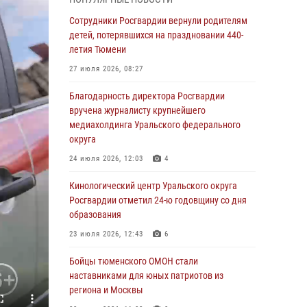
владения оружием
Сотрудники Росгвардии вернули родителям
05 августа 2026, 09:56
2
детей, потерявшихся на праздновании 440-
Военнослужащие Росгвардии сбили дрон-
летия Тюмени
разведчик ВСУ на южном направлении
27 июля 2026, 08:27
05 августа 2026, 05:35
Благодарность директора Росгвардии
Стальной характер продемонстрировали
вручена журналисту крупнейшего
росгвардейцы в ходе масштабных
медиахолдинга Уральского федерального
спортивных событий на Урале
округа
05 августа 2026, 05:22
6
2
24 июля 2026, 12:03
4
В Тюмени сотрудник Росгвардии во
Кинологический центр Уральского округа
внеслужебное время задержал виновника
Росгвардии отметил 24-ю годовщину со дня
ДТП
образования
05 августа 2026, 05:15
1
23 июля 2026, 12:43
6
Со 101-м Днём рождения поздравили
Бойцы тюменского ОМОН стали
сотрудники Росгвардии труженицу тыла из
наставниками для юных патриотов из
Тюмени
региона и Москвы