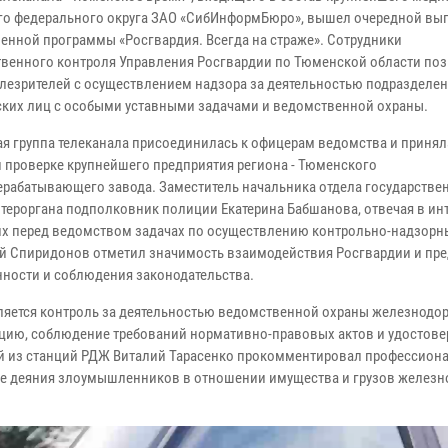
го федерального округа ЗАО «СибИнформБюро», вышел очередной вы
енной программы «Росгвардия. Всегда на страже». Сотрудники
твенного контроля Управления Росгвардии по Тюменской области по
елезрителей с осуществлением надзора за деятельностью подразделе
ких лиц с особыми уставными задачами и ведомственной охраны.
я группа телеканала присоединилась к офицерам ведомства и приняла
 проверке крупнейшего предприятия региона - Тюменского
ерабатывающего завода. Заместитель начальника отдела государстве
 тероргана подполковник полиции Екатерина Бабшанова, отвечая в ин
щих перед ведомством задачах по осуществлению контрольно-надзорн
й Спиридонов отметил значимость взаимодействия Росгвардии и пре
ности и соблюдения законодательства.
вляется контроль за деятельностью ведомственной охраны железнодо
ацию, соблюдение требований нормативно-правовых актов и удостове
ой из станций РДЖ Виталий Тарасенко прокомментировал профессион
пные деяния злоумышленников в отношении имущества и грузов желез