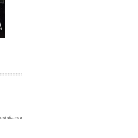
деятельности вневедомственной охраны
Росгвардии за первое полугодие 2026 года
15 июля 2026, 04:12
3
Сотрудники тюменского СОБР "Сова"
отработали навыки десантирования на Урале
16 июля 2026, 10:42
4
кой области