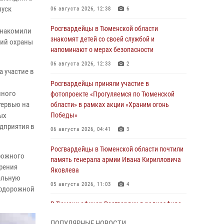
пуск
06 августа 2026, 12:38
6
Росгвардейцы в Тюменской области
знакомили
знакомят детей со своей службой и
ний охраны
напоминают о мерах безопасности
06 августа 2026, 12:33
2
 участие в
Росгвардейцы приняли участие в
нного
фотопроекте «Прогуляемся по Тюменской
тервью на
области» в рамках акции «Храним огонь
ых
Победы»
дприятия в
06 августа 2026, 04:41
3
Росгвардейцы в Тюменской области почтили
рожного
память генерала армии Ивана Кирилловича
рения
Яковлева
альную
05 августа 2026, 11:03
4
нодорожной
В Тюмени офицер Росгвардии в радиоэфире
напомнил гражданам о мерах безопасного
ПОПУЛЯРНЫЕ НОВОСТИ