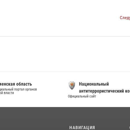
След
енская область
Национальный
иальный портал органов
антитеррористический к
ой власти
Официальный сайт
И
НАВИГАЦИЯ