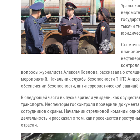
Уральско
ведомств
государс
тысячи т
юридичес
Съемочна
плановой
нефтепер
контроля
вопросы журналиста Алексея Козлова, рассказала о стоя
мероприятий. Начальник службы безопасности ТНПЗ Андре
обеспечении безопасности, антитеррористической защищён
В следующей части выпуска зрители увидели, как осущест
транспорта. Инспекторы госконтроля проверили документ
сотрудников охраны. Начальник стрелковой команды одн
деятельность и рассказал о том, как пресекаются престу
отрасли.