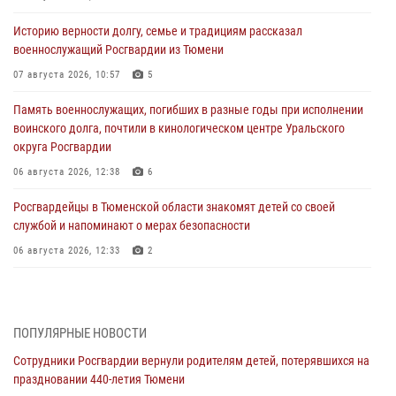
Историю верности долгу, семье и традициям рассказал
военнослужащий Росгвардии из Тюмени
07 августа 2026, 10:57
5
Память военнослужащих, погибших в разные годы при исполнении
воинского долга, почтили в кинологическом центре Уральского
округа Росгвардии
06 августа 2026, 12:38
6
Росгвардейцы в Тюменской области знакомят детей со своей
службой и напоминают о мерах безопасности
06 августа 2026, 12:33
2
Росгвардейцы приняли участие в фотопроекте «Прогуляемся по
Тюменской области» в рамках акции «Храним огонь Победы»
06 августа 2026, 04:41
3
ПОПУЛЯРНЫЕ НОВОСТИ
Сотрудники Росгвардии вернули родителям детей, потерявшихся на
Росгвардейцы в Тюменской области почтили память генерала
праздновании 440-летия Тюмени
армии Ивана Кирилловича Яковлева