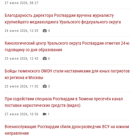
27 июля 2026, 08:27
05 августа 2026, 11:03
4
Благодарность директора Росгвардии вручена журналисту
В Тюмени офицер Росгвардии в радиоэфире напомнил гражданам о
крупнейшего медиахолдинга Уральского федерального округа
мерах безопасного владения оружием
24 июля 2026, 12:03
4
05 августа 2026, 09:56
2
Кинологический центр Уральского округа Росгвардии отметил 24-ю
Военнослужащие Росгвардии сбили дрон-разведчик ВСУ на южном
годовщину со дня образования
направлении
23 июля 2026, 12:43
6
05 августа 2026, 05:35
Бойцы тюменского ОМОН стали наставниками для юных патриотов
Стальной характер продемонстрировали росгвардейцы в ходе
из региона и Москвы
масштабных спортивных событий на Урале
23 июля 2026, 11:02
3
05 августа 2026, 05:22
6
2
При содействии спецназа Росгвардии в Тюмени пресечён канал
поставки наркотических средств (видео)
27 июля 2026, 10:56
1
Военнослужащие Росгвардии сбили дрон-разведчик ВСУ на южном
направлении