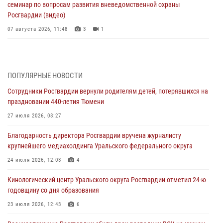
семинар по вопросам развития вневедомственной охраны
Росгвардии (видео)
07 августа 2026, 11:48
3
1
Историю верности долгу, семье и традициям рассказал
военнослужащий Росгвардии из Тюмени
07 августа 2026, 10:57
5
ПОПУЛЯРНЫЕ НОВОСТИ
Сотрудники Росгвардии вернули родителям детей, потерявшихся на
Память военнослужащих, погибших в разные годы при исполнении
праздновании 440-летия Тюмени
воинского долга, почтили в кинологическом центре Уральского
округа Росгвардии
27 июля 2026, 08:27
06 августа 2026, 12:38
6
Благодарность директора Росгвардии вручена журналисту
крупнейшего медиахолдинга Уральского федерального округа
Росгвардейцы в Тюменской области знакомят детей со своей
службой и напоминают о мерах безопасности
24 июля 2026, 12:03
4
06 августа 2026, 12:33
2
Кинологический центр Уральского округа Росгвардии отметил 24-ю
годовщину со дня образования
Росгвардейцы приняли участие в фотопроекте «Прогуляемся по
Тюменской области» в рамках акции «Храним огонь Победы»
23 июля 2026, 12:43
6
06 августа 2026, 04:41
3