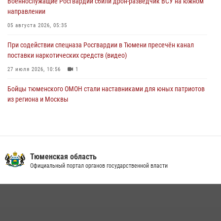
Военнослужащие Росгвардии сбили дрон-разведчик ВСУ на южном
направлении
Росгвардейцы в Тюменской области почтили память генерала
армии Ивана Кирилловича Яковлева
05 августа 2026, 05:35
05 августа 2026, 11:03
4
При содействии спецназа Росгвардии в Тюмени пресечён канал
поставки наркотических средств (видео)
27 июля 2026, 10:56
1
Бойцы тюменского ОМОН стали наставниками для юных патриотов
из региона и Москвы
23 июля 2026, 11:02
3
Росгвардейцы обеспечили безопасность празднования Дня
воздушно-десантных войск в Тюменской области
Тюменская область
03 августа 2026, 07:23
1
Официальный портал органов государственной власти
Тюменский ОМОН «Вепрь» проводит для детей «Каникулы с
Росгвардией»
10 июля 2026, 11:46
7
В Тюменской области подведены итоги деятельности