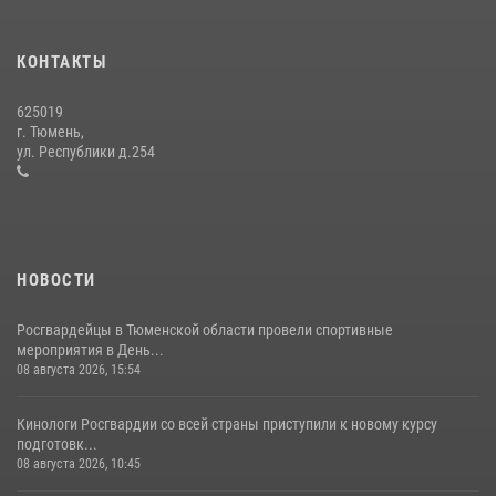
вневедомственной охраны Росгвардии за первое полугодие 2026
года
КОНТАКТЫ
15 июля 2026, 04:12
3
625019
Сотрудники тюменского СОБР "Сова" отработали навыки
г. Тюмень,
десантирования на Урале
ул. Республики д.254
16 июля 2026, 10:42
4
НОВОСТИ
Росгвардейцы в Тюменской области провели спортивные
мероприятия в День...
08 августа 2026, 15:54
Кинологи Росгвардии со всей страны приступили к новому курсу
подготовк...
08 августа 2026, 10:45