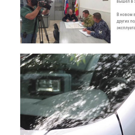
вышел в 
В новом 
других п
эксплуат