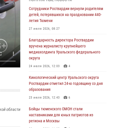
владения оружием
Сотрудники Росгвардии вернули родителям
05 августа 2026, 09:56
2
детей, потерявшихся на праздновании 440-
Военнослужащие Росгвардии сбили дрон-
летия Тюмени
разведчик ВСУ на южном направлении
27 июля 2026, 08:27
05 августа 2026, 05:35
Благодарность директора Росгвардии
Стальной характер продемонстрировали
вручена журналисту крупнейшего
росгвардейцы в ходе масштабных
медиахолдинга Уральского федерального
спортивных событий на Урале
округа
05 августа 2026, 05:22
6
2
24 июля 2026, 12:03
4
В Тюмени сотрудник Росгвардии во
Кинологический центр Уральского округа
внеслужебное время задержал виновника
Росгвардии отметил 24-ю годовщину со дня
ДТП
образования
05 августа 2026, 05:15
1
23 июля 2026, 12:43
6
Со 101-м Днём рождения поздравили
Бойцы тюменского ОМОН стали
кой области
сотрудники Росгвардии труженицу тыла из
наставниками для юных патриотов из
Тюмени
региона и Москвы