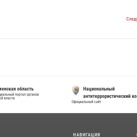
След
енская область
Национальный
иальный портал органов
антитеррористический к
ой власти
Официальный сайт
И
НАВИГАЦИЯ