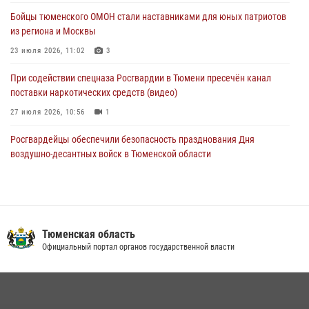
Спецназ Росгвардии провел комплексную тренировку в полевых
Бойцы тюменского ОМОН стали наставниками для юных патриотов
условиях в Тюменской области (видео)
из региона и Москвы
04 августа 2026, 06:28
4
1
23 июля 2026, 11:02
3
При содействии спецназа Росгвардии в Тюмени пресечён канал
поставки наркотических средств (видео)
27 июля 2026, 10:56
1
Росгвардейцы обеспечили безопасность празднования Дня
воздушно-десантных войск в Тюменской области
03 августа 2026, 07:23
1
Военнослужащие Росгвардии сбили дрон-разведчик ВСУ на южном
направлении
Тюменская область
05 августа 2026, 05:35
Официальный портал органов государственной власти
Тюменский ОМОН «Вепрь» проводит для детей «Каникулы с
Росгвардией»
10 июля 2026, 11:46
7