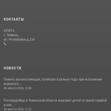
В Тюменской области подведены итоги деятельности
вневедомственной охраны Росгвардии за первое полугодие 2026
года
КОНТАКТЫ
15 июля 2026, 04:12
3
625019
Сотрудники тюменского СОБР "Сова" отработали навыки
г. Тюмень,
десантирования на Урале
ул. Республики д.254
16 июля 2026, 10:42
4
НОВОСТИ
Память военнослужащих, погибших в разные годы при исполнении
воинского...
06 августа 2026, 12:38
Росгвардейцы в Тюменской области знакомят детей со своей службой
и нап...
06 августа 2026, 12:33