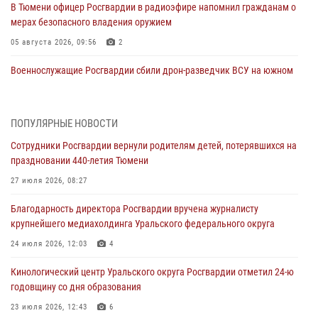
В Тюмени офицер Росгвардии в радиоэфире напомнил гражданам о
мерах безопасного владения оружием
05 августа 2026, 09:56
2
Военнослужащие Росгвардии сбили дрон-разведчик ВСУ на южном
направлении
05 августа 2026, 05:35
ПОПУЛЯРНЫЕ НОВОСТИ
Стальной характер продемонстрировали росгвардейцы в ходе
Сотрудники Росгвардии вернули родителям детей, потерявшихся на
масштабных спортивных событий на Урале
праздновании 440-летия Тюмени
05 августа 2026, 05:22
6
2
27 июля 2026, 08:27
В Тюмени сотрудник Росгвардии во внеслужебное время задержал
Благодарность директора Росгвардии вручена журналисту
виновника ДТП
крупнейшего медиахолдинга Уральского федерального округа
05 августа 2026, 05:15
1
24 июля 2026, 12:03
4
Со 101-м Днём рождения поздравили сотрудники Росгвардии
Кинологический центр Уральского округа Росгвардии отметил 24-ю
труженицу тыла из Тюмени
годовщину со дня образования
04 августа 2026, 11:07
23 июля 2026, 12:43
6