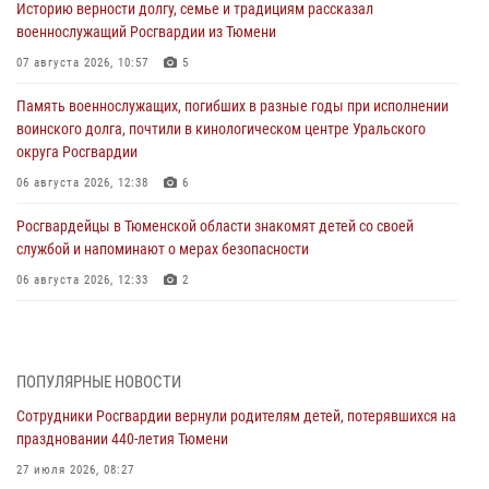
Историю верности долгу, семье и традициям рассказал
военнослужащий Росгвардии из Тюмени
07 августа 2026, 10:57
5
Память военнослужащих, погибших в разные годы при исполнении
воинского долга, почтили в кинологическом центре Уральского
округа Росгвардии
06 августа 2026, 12:38
6
Росгвардейцы в Тюменской области знакомят детей со своей
службой и напоминают о мерах безопасности
06 августа 2026, 12:33
2
Росгвардейцы приняли участие в фотопроекте «Прогуляемся по
Тюменской области» в рамках акции «Храним огонь Победы»
06 августа 2026, 04:41
3
ПОПУЛЯРНЫЕ НОВОСТИ
Сотрудники Росгвардии вернули родителям детей, потерявшихся на
Росгвардейцы в Тюменской области почтили память генерала
праздновании 440-летия Тюмени
армии Ивана Кирилловича Яковлева
27 июля 2026, 08:27
05 августа 2026, 11:03
4