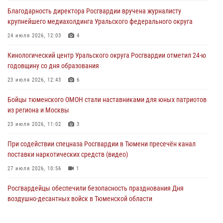
Благодарность директора Росгвардии вручена журналисту
В Тюмени офицер Росгвардии в радиоэфире напомнил гражданам о
крупнейшего медиахолдинга Уральского федерального округа
мерах безопасного владения оружием
24 июля 2026, 12:03
4
05 августа 2026, 09:56
2
Кинологический центр Уральского округа Росгвардии отметил 24-ю
Военнослужащие Росгвардии сбили дрон-разведчик ВСУ на южном
годовщину со дня образования
направлении
23 июля 2026, 12:43
6
05 августа 2026, 05:35
Бойцы тюменского ОМОН стали наставниками для юных патриотов
Стальной характер продемонстрировали росгвардейцы в ходе
из региона и Москвы
масштабных спортивных событий на Урале
23 июля 2026, 11:02
3
05 августа 2026, 05:22
6
2
При содействии спецназа Росгвардии в Тюмени пресечён канал
поставки наркотических средств (видео)
27 июля 2026, 10:56
1
Росгвардейцы обеспечили безопасность празднования Дня
воздушно-десантных войск в Тюменской области
03 августа 2026, 07:23
1