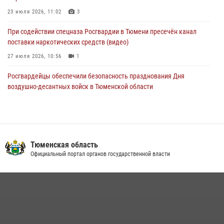
23 июля 2026, 11:02
3
При содействии спецназа Росгвардии в Тюмени пресечён канал
поставки наркотических средств (видео)
27 июля 2026, 10:56
1
Росгвардейцы обеспечили безопасность празднования Дня
воздушно-десантных войск в Тюменской области
03 августа 2026, 07:23
1
Тюменский ОМОН «Вепрь» проводит для детей «Каникулы с
Росгвардией»
Тюменская область
10 июля 2026, 11:46
7
Официальный портал органов государственной власти
В Тюменской области подведены итоги деятельности
вневедомственной охраны Росгвардии за первое полугодие 2026
года
15 июля 2026, 04:12
3
Сотрудники тюменского СОБР "Сова" отработали навыки