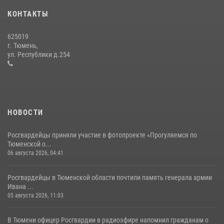
десантирования на Урале
КОНТАКТЫ
16 июля 2026, 10:42
4
625019
Росгвардейцы в День семьи, любви и верности оказали помощь
г. Тюмень,
жителям Тюмени, оказавшимся в сложной жизненной ситуации
ул. Республики д.254
08 июля 2026, 09:38
5
НОВОСТИ
Росгвардейцы приняли участие в фотопроекте «Прогуляемся по
Тюменской о...
06 августа 2026, 04:41
Росгвардейцы в Тюменской области почтили память генерала армии
Ивана ...
05 августа 2026, 11:03
В Тюмени офицер Росгвардии в радиоэфире напомнил гражданам о