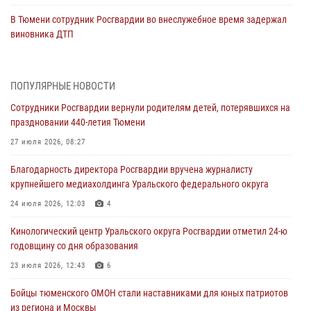
В Тюмени сотрудник Росгвардии во внеслужебное время задержал
виновника ДТП
05 августа 2026, 05:15
1
Со 101-м Днём рождения поздравили сотрудники Росгвардии
ПОПУЛЯРНЫЕ НОВОСТИ
труженицу тыла из Тюмени
Сотрудники Росгвардии вернули родителям детей, потерявшихся на
04 августа 2026, 11:07
праздновании 440-летия Тюмени
Спецназ Росгвардии провел комплексную тренировку в полевых
27 июля 2026, 08:27
условиях в Тюменской области (видео)
Благодарность директора Росгвардии вручена журналисту
04 августа 2026, 06:28
4
1
крупнейшего медиахолдинга Уральского федерального округа
Тюменские правоохранители провели соревнования по стрельбе
24 июля 2026, 12:03
4
памяти офицера СОБР
Кинологический центр Уральского округа Росгвардии отметил 24-ю
03 августа 2026, 07:35
5
годовщину со дня образования
Росгвардия противодействует БПЛА ВСУ на южном направлении
23 июля 2026, 12:43
6
(видео)
Бойцы тюменского ОМОН стали наставниками для юных патриотов
03 августа 2026, 07:29
2
1
из региона и Москвы