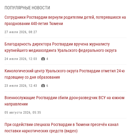
07 августа 2026, 10:57
5
ПОПУЛЯРНЫЕ НОВОСТИ
Сотрудники Росгвардии вернули родителям детей, потерявшихся на
Память военнослужащих, погибших в разные годы при исполнении
праздновании 440-летия Тюмени
воинского долга, почтили в кинологическом центре Уральского
округа Росгвардии
27 июля 2026, 08:27
06 августа 2026, 12:38
6
Благодарность директора Росгвардии вручена журналисту
крупнейшего медиахолдинга Уральского федерального округа
Росгвардейцы в Тюменской области знакомят детей со своей
службой и напоминают о мерах безопасности
24 июля 2026, 12:03
4
06 августа 2026, 12:33
2
Кинологический центр Уральского округа Росгвардии отметил 24-ю
годовщину со дня образования
Росгвардейцы приняли участие в фотопроекте «Прогуляемся по
Тюменской области» в рамках акции «Храним огонь Победы»
23 июля 2026, 12:43
6
06 августа 2026, 04:41
3
Военнослужащие Росгвардии сбили дрон-разведчик ВСУ на южном
направлении
Росгвардейцы в Тюменской области почтили память генерала
армии Ивана Кирилловича Яковлева
05 августа 2026, 05:35
05 августа 2026, 11:03
4
При содействии спецназа Росгвардии в Тюмени пресечён канал
поставки наркотических средств (видео)