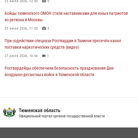
23 июля 2026, 12:43
6
Спецназ Росгвардии провел комплексную тренировку в полевых
Бойцы тюменского ОМОН стали наставниками для юных патриотов
условиях в Тюменской области (видео)
из региона и Москвы
04 августа 2026, 06:28
4
1
23 июля 2026, 11:02
3
При содействии спецназа Росгвардии в Тюмени пресечён канал
поставки наркотических средств (видео)
27 июля 2026, 10:56
1
Росгвардейцы обеспечили безопасность празднования Дня
воздушно-десантных войск в Тюменской области
03 августа 2026, 07:23
1
Тюменский ОМОН «Вепрь» проводит для детей «Каникулы с
Росгвардией»
Тюменская область
10 июля 2026, 11:46
7
Официальный портал органов государственной власти
В Тюменской области подведены итоги деятельности
вневедомственной охраны Росгвардии за первое полугодие 2026
года