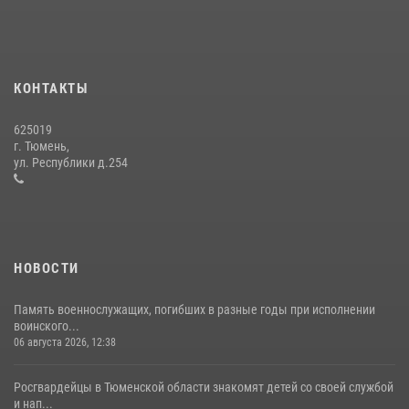
15 июля 2026, 04:12
3
Военнослужащие Росгвардии сбили дрон-разведчик ВСУ на южном
направлении
КОНТАКТЫ
05 августа 2026, 05:35
625019
Сотрудники тюменского СОБР "Сова" отработали навыки
г. Тюмень,
десантирования на Урале
ул. Республики д.254
16 июля 2026, 10:42
4
НОВОСТИ
Память военнослужащих, погибших в разные годы при исполнении
воинского...
06 августа 2026, 12:38
Росгвардейцы в Тюменской области знакомят детей со своей службой
и нап...