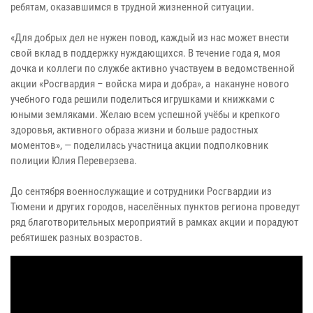
ребятам, оказавшимся в трудной жизненной ситуации.
«Для добрых дел не нужен повод, каждый из нас может внести
свой вклад в поддержку нуждающихся. В течение года я, моя
дочка и коллеги по службе активно участвуем в ведомственной
акции «Росгвардия – войска мира и добра», а накануне нового
учебного года решили поделиться игрушками и книжками с
юными земляками. Желаю всем успешной учёбы и крепкого
здоровья, активного образа жизни и больше радостных
моментов», — поделилась участница акции подполковник
полиции Юлия Переверзева.
До сентября военнослужащие и сотрудники Росгвардии из
Тюмени и других городов, населённых пунктов региона проведут
ряд благотворительных мероприятий в рамках акции и порадуют
ребятишек разных возрастов.