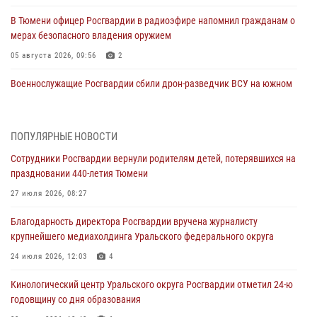
В Тюмени офицер Росгвардии в радиоэфире напомнил гражданам о
мерах безопасного владения оружием
05 августа 2026, 09:56
2
Военнослужащие Росгвардии сбили дрон-разведчик ВСУ на южном
направлении
05 августа 2026, 05:35
ПОПУЛЯРНЫЕ НОВОСТИ
Стальной характер продемонстрировали росгвардейцы в ходе
Сотрудники Росгвардии вернули родителям детей, потерявшихся на
масштабных спортивных событий на Урале
праздновании 440-летия Тюмени
05 августа 2026, 05:22
6
2
27 июля 2026, 08:27
В Тюмени сотрудник Росгвардии во внеслужебное время задержал
Благодарность директора Росгвардии вручена журналисту
виновника ДТП
крупнейшего медиахолдинга Уральского федерального округа
05 августа 2026, 05:15
1
24 июля 2026, 12:03
4
Со 101-м Днём рождения поздравили сотрудники Росгвардии
Кинологический центр Уральского округа Росгвардии отметил 24-ю
труженицу тыла из Тюмени
годовщину со дня образования
04 августа 2026, 11:07