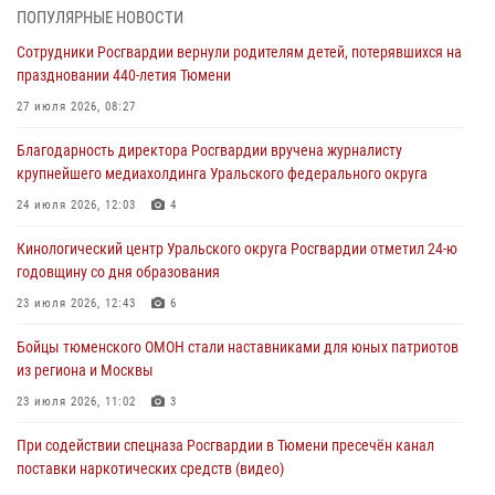
06 августа 2026, 04:41
3
ПОПУЛЯРНЫЕ НОВОСТИ
Сотрудники Росгвардии вернули родителям детей, потерявшихся на
Росгвардейцы в Тюменской области почтили память генерала
праздновании 440-летия Тюмени
армии Ивана Кирилловича Яковлева
27 июля 2026, 08:27
05 августа 2026, 11:03
4
Благодарность директора Росгвардии вручена журналисту
В Тюмени офицер Росгвардии в радиоэфире напомнил гражданам о
крупнейшего медиахолдинга Уральского федерального округа
мерах безопасного владения оружием
24 июля 2026, 12:03
4
05 августа 2026, 09:56
2
Кинологический центр Уральского округа Росгвардии отметил 24-ю
Военнослужащие Росгвардии сбили дрон-разведчик ВСУ на южном
годовщину со дня образования
направлении
23 июля 2026, 12:43
6
05 августа 2026, 05:35
Бойцы тюменского ОМОН стали наставниками для юных патриотов
Стальной характер продемонстрировали росгвардейцы в ходе
из региона и Москвы
масштабных спортивных событий на Урале
23 июля 2026, 11:02
3
05 августа 2026, 05:22
6
2
При содействии спецназа Росгвардии в Тюмени пресечён канал
поставки наркотических средств (видео)