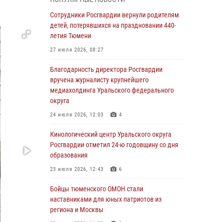
знакомят детей со своей службой и
напоминают о мерах безопасности
Сотрудники Росгвардии вернули родителям
детей, потерявшихся на праздновании 440-
06 августа 2026, 12:33
2
летия Тюмени
Росгвардейцы приняли участие в
27 июля 2026, 08:27
фотопроекте «Прогуляемся по Тюменской
области» в рамках акции «Храним огонь
Благодарность директора Росгвардии
Победы»
вручена журналисту крупнейшего
медиахолдинга Уральского федерального
06 августа 2026, 04:41
3
округа
Росгвардейцы в Тюменской области почтили
24 июля 2026, 12:03
4
память генерала армии Ивана Кирилловича
Яковлева
Кинологический центр Уральского округа
Росгвардии отметил 24-ю годовщину со дня
05 августа 2026, 11:03
4
образования
В Тюмени офицер Росгвардии в радиоэфире
23 июля 2026, 12:43
6
напомнил гражданам о мерах безопасного
владения оружием
Бойцы тюменского ОМОН стали
наставниками для юных патриотов из
05 августа 2026, 09:56
2
региона и Москвы
Военнослужащие Росгвардии сбили дрон-