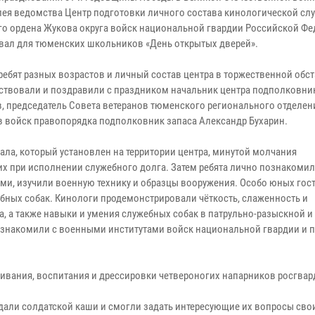
илея ведомства Центр подготовки личного состава кинологической сл
го ордена Жукова округа войск национальной гвардии Российской Ф
вал для тюменских школьников «День открытых дверей».
 ребят разных возрастов и личный состав центра в торжественной обс
ствовали и поздравили с праздником начальник центра подполковни
, председатель Совета ветеранов тюменского регионального отделен
в войск правопорядка подполковник запаса Александр Бухарин.
ала, который установлен на территории центра, минутой молчания
х при исполнении служебного долга. Затем ребята лично познакомил
и, изучили военную технику и образцы вооружения. Особо юных гос
бных собак. Кинологи продемонстрировали чёткость, слаженность и
а, а также навыки и умения служебных собак в патрульно-разыскной и
познакомили с военными институтами войск национальной гвардии и 
ивания, воспитания и дрессировки четвероногих напарников росгвар
дали солдатской каши и смогли задать интересующие их вопросы сво