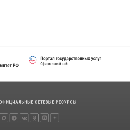
деятельности вневедомственной охраны
Росгвардии за первое полугодие 2026 года
15 июля 2026, 04:12
3
Сотрудники тюменского СОБР "Сова"
отработали навыки десантирования на Урале
16 июля 2026, 10:42
4
Портал государственных услуг
Официальный сайт
омитет РФ
ОФИЦИАЛЬНЫЕ СЕТЕВЫЕ РЕСУРСЫ