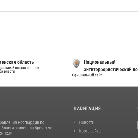
енская область
Национальный
иальный портал органов
антитеррористический к
ой власти
Официальный сайт
И
НАВИГАЦИЯ
равления Росгвардии по
Новости
бласти завоевала бронзу че...
Карта сайта
26, 12:01