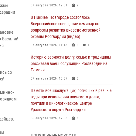
ужбы
07 августа 2026, 12:01
2
едерации
В Нижнем Новгороде состоялось
Всероссийское совещание-семинар по
вопросам развития вневедомственной
тановке
охраны Росгвардии (видео)
к Василий
ия
07 августа 2026, 11:48
3
1
Историю верности долгу, семье и традициям
рассказал военнослужащий Росгвардии из
Тюмени
ись со
тей
07 августа 2026, 10:57
5
Память военнослужащих, погибших в разные
 минно-
годы при исполнении воинского долга,
порядком
почтили в кинологическом центре
Уральского округа Росгвардии
дейцев.
06 августа 2026, 12:38
6
Росгвардейцы в Тюменской области
им
ПОПУЛЯРНЫЕ НОВОСТИ