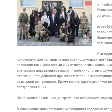
гг. и юб
Уральско
организо
Более 50
попривет
Полежаев
ветерано
У мемори
присутствующие почтили память военнослужащих, погибши
специалистами-кинологами и их четвероногими напарникам
впечатлило показательное выступление кинологов и служе
оперативность действий при захвате условного преступник
разыскной деятельности. Кроме того, старшеклассников 
поступления в них.
Школьники в питомнике центра узнали особенности выращ
В завершение увлекательного мероприятия подростки отве