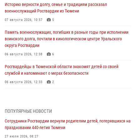
Историю верности долгу, семье и традициям рассказал
военнослужащий Росгвардии из Тюмени
07 августа 2026, 10:57
5
Память военнослужащих, погибших в разные годы при исполнении
воинского долга, почтили в кинологическом центре Уральского
округа Росгвардии
06 августа 2026, 12:38
6
Росгвардейцы в Тюменской области знакомят детей со своей
службой и напоминают о мерах безопасности
06 августа 2026, 12:33
2
Росгвардейцы приняли участие в фотопроекте «Прогуляемся по
Тюменской области» в рамках акции «Храним огонь Победы»
06 августа 2026, 04:41
3
ПОПУЛЯРНЫЕ НОВОСТИ
Сотрудники Росгвардии вернули родителям детей, потерявшихся на
Росгвардейцы в Тюменской области почтили память генерала
праздновании 440-летия Тюмени
армии Ивана Кирилловича Яковлева
27 июля 2026, 08:27
05 августа 2026, 11:03
4