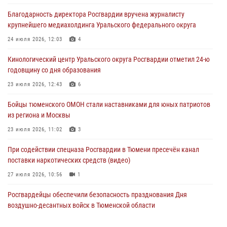
Благодарность директора Росгвардии вручена журналисту
В Тюмени офицер Росгвардии в радиоэфире напомнил гражданам о
крупнейшего медиахолдинга Уральского федерального округа
мерах безопасного владения оружием
24 июля 2026, 12:03
4
05 августа 2026, 09:56
2
Кинологический центр Уральского округа Росгвардии отметил 24-ю
Военнослужащие Росгвардии сбили дрон-разведчик ВСУ на южном
годовщину со дня образования
направлении
23 июля 2026, 12:43
6
05 августа 2026, 05:35
Бойцы тюменского ОМОН стали наставниками для юных патриотов
Стальной характер продемонстрировали росгвардейцы в ходе
из региона и Москвы
масштабных спортивных событий на Урале
23 июля 2026, 11:02
3
05 августа 2026, 05:22
6
2
При содействии спецназа Росгвардии в Тюмени пресечён канал
поставки наркотических средств (видео)
27 июля 2026, 10:56
1
Росгвардейцы обеспечили безопасность празднования Дня
воздушно-десантных войск в Тюменской области
03 августа 2026, 07:23
1