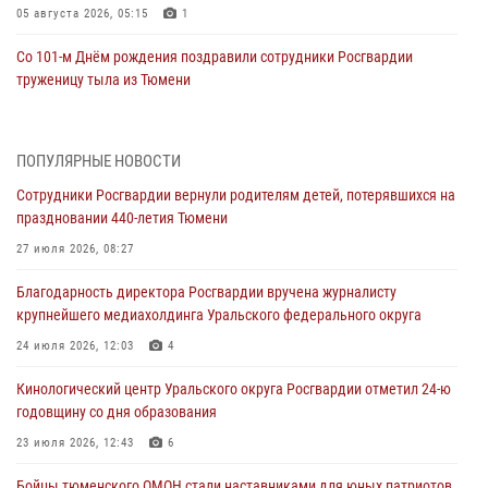
05 августа 2026, 05:15
1
Со 101-м Днём рождения поздравили сотрудники Росгвардии
труженицу тыла из Тюмени
04 августа 2026, 11:07
Спецназ Росгвардии провел комплексную тренировку в полевых
ПОПУЛЯРНЫЕ НОВОСТИ
условиях в Тюменской области (видео)
Сотрудники Росгвардии вернули родителям детей, потерявшихся на
04 августа 2026, 06:28
4
1
праздновании 440-летия Тюмени
Тюменские правоохранители провели соревнования по стрельбе
27 июля 2026, 08:27
памяти офицера СОБР
Благодарность директора Росгвардии вручена журналисту
03 августа 2026, 07:35
5
крупнейшего медиахолдинга Уральского федерального округа
Росгвардия противодействует БПЛА ВСУ на южном направлении
24 июля 2026, 12:03
4
(видео)
Кинологический центр Уральского округа Росгвардии отметил 24-ю
03 августа 2026, 07:29
2
1
годовщину со дня образования
Росгвардейцы обеспечили безопасность празднования Дня
23 июля 2026, 12:43
6
воздушно-десантных войск в Тюменской области
Бойцы тюменского ОМОН стали наставниками для юных патриотов