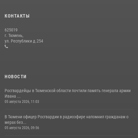
Сотрудники тюменского СОБР "Сова" отработали навыки
десантирования на Урале
КОНТАКТЫ
16 июля 2026, 10:42
4
625019
Росгвардейцы в День семьи, любви и верности оказали помощь
г. Тюмень,
жителям Тюмени, оказавшимся в сложной жизненной ситуации
ул. Республики д.254
08 июля 2026, 09:38
5
НОВОСТИ
Росгвардейцы в Тюменской области почтили память генерала армии
Ивана ...
05 августа 2026, 11:03
В Тюмени офицер Росгвардии в радиоэфире напомнил гражданам о
мерах без...
05 августа 2026, 09:56