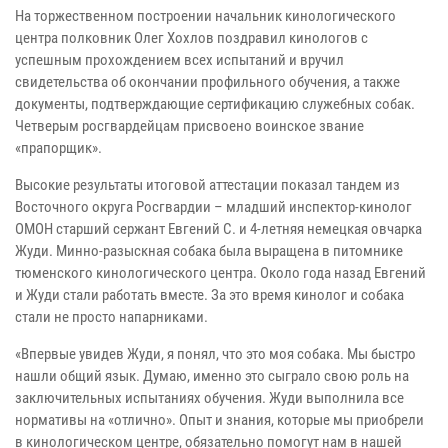
На торжественном построении начальник кинологического
центра полковник Олег Хохлов поздравил кинологов с
успешным прохождением всех испытаний и вручил
свидетельства об окончании профильного обучения, а также
документы, подтверждающие сертификацию служебных собак.
Четверым росгвардейцам присвоено воинское звание
«прапорщик».
Высокие результаты итоговой аттестации показал тандем из
Восточного округа Росгвардии – младший инспектор-кинолог
ОМОН старший сержант Евгений С. и 4-летняя немецкая овчарка
Жуди. Минно-разыскная собака была выращена в питомнике
тюменского кинологического центра. Около года назад Евгений
и Жуди стали работать вместе. За это время кинолог и собака
стали не просто напарниками.
«Впервые увидев Жуди, я понял, что это моя собака. Мы быстро
нашли общий язык. Думаю, именно это сыграло свою роль на
заключительных испытаниях обучения. Жуди выполнила все
нормативы на «отлично». Опыт и знания, которые мы приобрели
в кинологическом центре, обязательно помогут нам в нашей