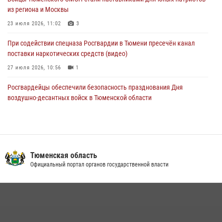
03 августа 2026, 07:23
1
из региона и Москвы
23 июля 2026, 11:02
3
При содействии спецназа Росгвардии в Тюмени пресечён канал
поставки наркотических средств (видео)
27 июля 2026, 10:56
1
Росгвардейцы обеспечили безопасность празднования Дня
воздушно-десантных войск в Тюменской области
03 августа 2026, 07:23
1
Тюменский ОМОН «Вепрь» проводит для детей «Каникулы с
Росгвардией»
Тюменская область
10 июля 2026, 11:46
7
Официальный портал органов государственной власти
В Тюменской области подведены итоги деятельности
вневедомственной охраны Росгвардии за первое полугодие 2026
года
15 июля 2026, 04:12
3