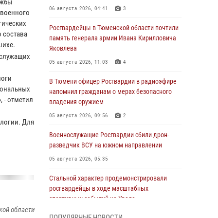
ужбы
06 августа 2026, 04:41
3
 военного
гических
Росгвардейцы в Тюменской области почтили
о состава
память генерала армии Ивана Кирилловича
шихе.
Яковлева
ослужащих
05 августа 2026, 11:03
4
логи
В Тюмени офицер Росгвардии в радиоэфире
иональных
напомнил гражданам о мерах безопасного
 - отметил
владения оружием
05 августа 2026, 09:56
2
логии. Для
Военнослужащие Росгвардии сбили дрон-
разведчик ВСУ на южном направлении
05 августа 2026, 05:35
Стальной характер продемонстрировали
росгвардейцы в ходе масштабных
спортивных событий на Урале
кой области
05 августа 2026, 05:22
6
2
ПОПУЛЯРНЫЕ НОВОСТИ