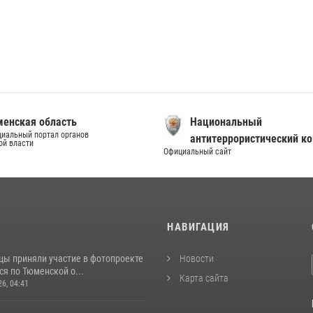
енская область
Национальный
иальный портал органов
антитеррористический к
ой власти
Официальный сайт
И
НАВИГАЦИЯ
цы приняли участие в фотопроекте
Новости
я по Тюменской о...
Карта сайта
26, 04:41