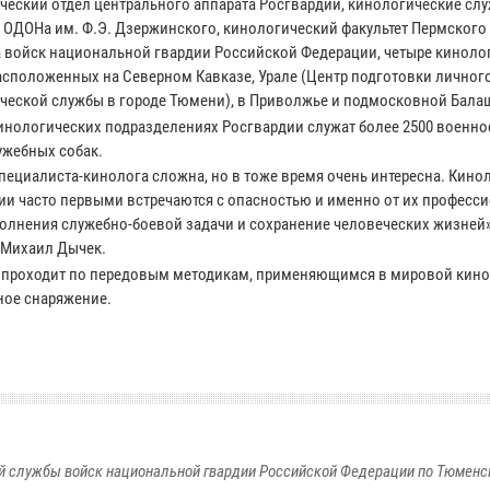
ческий отдел центрального аппарата Росгвардии, кинологические сл
и ОДОНа им. Ф.Э. Дзержинского, кинологический факультет Пермского
а войск национальной гвардии Российской Федерации, четыре киноло
расположенных на Северном Кавказе, Урале (Центр подготовки личног
ческой службы в городе Тюмени), в Приволжье и подмосковной Бала
кинологических подразделениях Росгвардии служат более 2500 военн
ужебных собак.
специалиста-кинолога сложна, но в тоже время очень интересна. Кино
ии часто первыми встречаются с опасностью и именно от их професс
лнения служебно-боевой задачи и сохранение человеческих жизней»,
 Михаил Дычек.
ак проходит по передовым методикам, применяющимся в мировой кино
ное снаряжение.
 службы войск национальной гвардии Российской Федерации по Тюменс