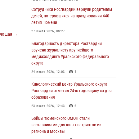
В Тюмени сотрудник Росгвардии во
Сотрудники Росгвардии вернули родителям
внеслужебное время задержал виновника
детей, потерявшихся на праздновании 440-
ДТП
летия Тюмени
05 августа 2026, 05:15
1
27 июля 2026, 08:27
ующая →
Со 101-м Днём рождения поздравили
Благодарность директора Росгвардии
сотрудники Росгвардии труженицу тыла из
вручена журналисту крупнейшего
Тюмени
медиахолдинга Уральского федерального
округа
04 августа 2026, 11:07
24 июля 2026, 12:03
4
Спецназ Росгвардии провел комплексную
тренировку в полевых условиях в Тюменской
Кинологический центр Уральского округа
области (видео)
Росгвардии отметил 24-ю годовщину со дня
образования
04 августа 2026, 06:28
4
1
23 июля 2026, 12:43
6
Тюменские правоохранители провели
соревнования по стрельбе памяти офицера
Бойцы тюменского ОМОН стали
СОБР
наставниками для юных патриотов из
региона и Москвы
03 августа 2026, 07:35
5