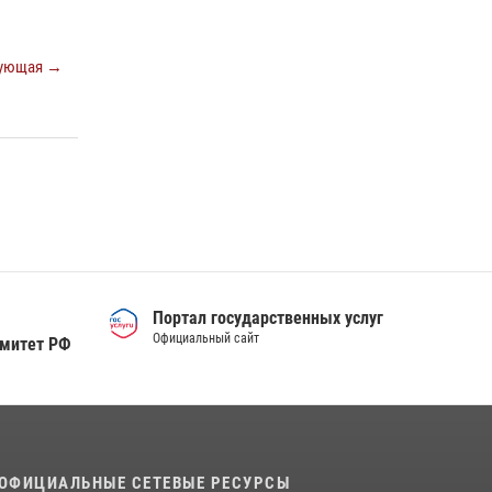
деятельности вневедомственной охраны
Росгвардии за первое полугодие 2026 года
ующая →
15 июля 2026, 04:12
3
Сотрудники тюменского СОБР "Сова"
отработали навыки десантирования на Урале
16 июля 2026, 10:42
4
Портал государственных услуг
Официальный сайт
омитет РФ
ОФИЦИАЛЬНЫЕ СЕТЕВЫЕ РЕСУРСЫ