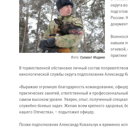
округа в
подготов
России. 
документ
Военносл
навыки п
огневой,
практике
Фото:
Салават Мадиев
В торжественной обстановке личный состав поприветствов
кинологической службы округа подполковник Александр К
«Выражаю огромную благодарность командованию, офицерс
практических занятий, ответственный и профессиональный 
самом высоком уровне. Уверен, опыт, полученный специал
служебно-боевых задач. Желаю всем крепкого здоровья, бод
нашего Отечества», – подытожил офицер.
Позже подполковник Александр Ковальчук и временно ис