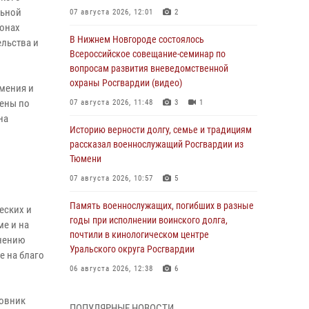
льной
07 августа 2026, 12:01
2
ионах
В Нижнем Новгороде состоялось
льства и
Всероссийское совещание-семинар по
вопросам развития вневедомственной
охраны Росгвардии (видео)
мения и
мены по
07 августа 2026, 11:48
3
1
на
Историю верности долгу, семье и традициям
рассказал военнослужащий Росгвардии из
Тюмени
07 августа 2026, 10:57
5
Память военнослужащих, погибших в разные
еских и
годы при исполнении воинского долга,
ме и на
почтили в кинологическом центре
лнению
Уральского округа Росгвардии
е на благо
06 августа 2026, 12:38
6
Росгвардейцы в Тюменской области
ковник
ПОПУЛЯРНЫЕ НОВОСТИ