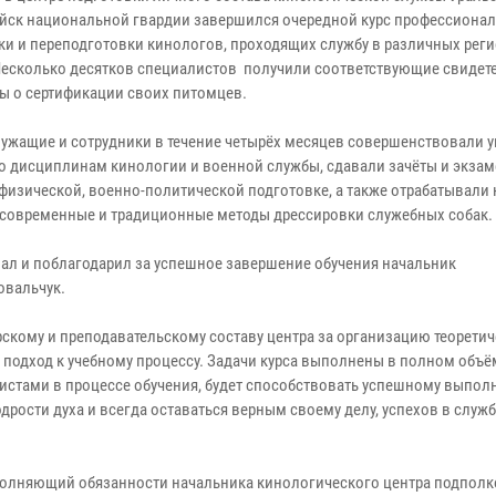
ойск национальной гвардии завершился очередной курс профессиона
ки и переподготовки кинологов, проходящих службу в различных рег
Несколько десятков специалистов получили соответствующие свидете
ы о сертификации своих питомцев.
ужащие и сотрудники в течение четырёх месяцев совершенствовали у
о дисциплинам кинологии и военной службы, сдавали зачёты и экза
 физической, военно-политической подготовке, а также отрабатывали 
 современные и традиционные методы дрессировки служебных собак.
ал и поблагодарил за успешное завершение обучения начальник
овальчук.
кому и преподавательскому составу центра за организацию теоретич
подход к учебному процессу. Задачи курса выполнены в полном объё
истами в процессе обучения, будет способствовать успешному выпо
рости духа и всегда оставаться верным своему делу, успехов в служб
полняющий обязанности начальника кинологического центра подпол