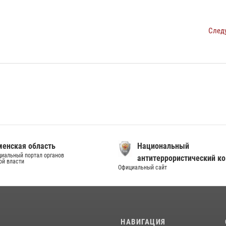
След
енская область
Национальный
иальный портал органов
антитеррористический к
ой власти
Официальный сайт
И
НАВИГАЦИЯ