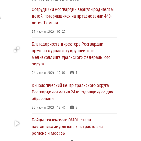
знакомят детей со своей службой и
напоминают о мерах безопасности
Сотрудники Росгвардии вернули родителям
детей, потерявшихся на праздновании 440-
а
06 августа 2026, 12:33
2
летия Тюмени
Росгвардейцы приняли участие в
27 июля 2026, 08:27
фотопроекте «Прогуляемся по Тюменской
области» в рамках акции «Храним огонь
Благодарность директора Росгвардии
Победы»
вручена журналисту крупнейшего
медиахолдинга Уральского федерального
06 августа 2026, 04:41
3
округа
Росгвардейцы в Тюменской области почтили
24 июля 2026, 12:03
4
память генерала армии Ивана Кирилловича
Яковлева
Кинологический центр Уральского округа
Росгвардии отметил 24-ю годовщину со дня
05 августа 2026, 11:03
4
образования
В Тюмени офицер Росгвардии в радиоэфире
23 июля 2026, 12:43
6
напомнил гражданам о мерах безопасного
владения оружием
Бойцы тюменского ОМОН стали
наставниками для юных патриотов из
05 августа 2026, 09:56
2
региона и Москвы
Военнослужащие Росгвардии сбили дрон-