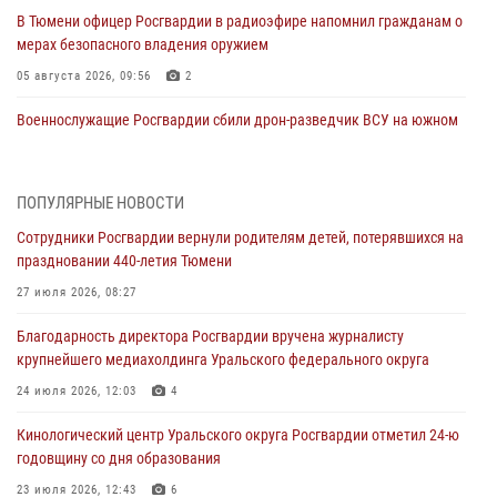
В Тюмени офицер Росгвардии в радиоэфире напомнил гражданам о
мерах безопасного владения оружием
05 августа 2026, 09:56
2
Военнослужащие Росгвардии сбили дрон-разведчик ВСУ на южном
направлении
05 августа 2026, 05:35
ПОПУЛЯРНЫЕ НОВОСТИ
Стальной характер продемонстрировали росгвардейцы в ходе
Сотрудники Росгвардии вернули родителям детей, потерявшихся на
масштабных спортивных событий на Урале
праздновании 440-летия Тюмени
05 августа 2026, 05:22
6
2
27 июля 2026, 08:27
В Тюмени сотрудник Росгвардии во внеслужебное время задержал
Благодарность директора Росгвардии вручена журналисту
виновника ДТП
крупнейшего медиахолдинга Уральского федерального округа
05 августа 2026, 05:15
1
24 июля 2026, 12:03
4
Со 101-м Днём рождения поздравили сотрудники Росгвардии
Кинологический центр Уральского округа Росгвардии отметил 24-ю
труженицу тыла из Тюмени
годовщину со дня образования
04 августа 2026, 11:07
23 июля 2026, 12:43
6