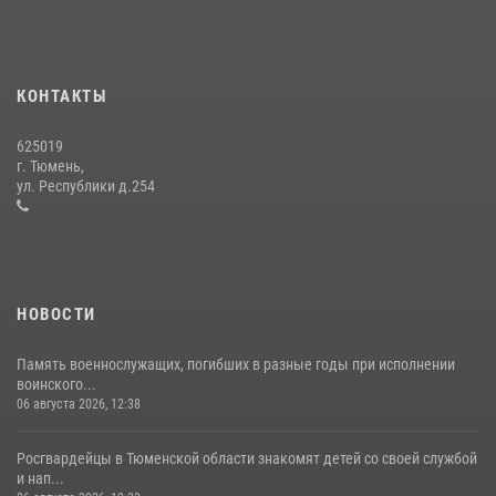
В Тюменской области подведены итоги деятельности
вневедомственной охраны Росгвардии за первое полугодие 2026
года
КОНТАКТЫ
15 июля 2026, 04:12
3
625019
Сотрудники тюменского СОБР "Сова" отработали навыки
г. Тюмень,
десантирования на Урале
ул. Республики д.254
16 июля 2026, 10:42
4
НОВОСТИ
Память военнослужащих, погибших в разные годы при исполнении
воинского...
06 августа 2026, 12:38
Росгвардейцы в Тюменской области знакомят детей со своей службой
и нап...