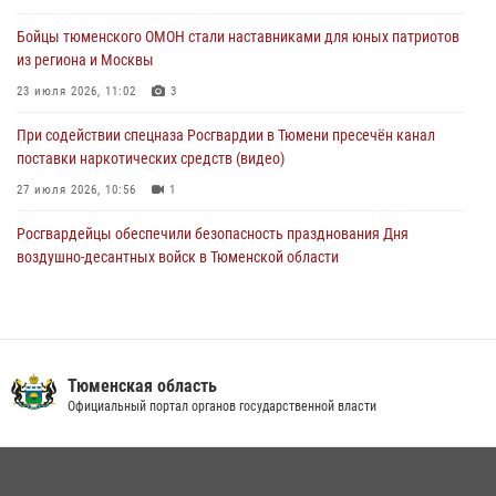
Спецназ Росгвардии провел комплексную тренировку в полевых
Бойцы тюменского ОМОН стали наставниками для юных патриотов
условиях в Тюменской области (видео)
из региона и Москвы
04 августа 2026, 06:28
4
1
23 июля 2026, 11:02
3
При содействии спецназа Росгвардии в Тюмени пресечён канал
поставки наркотических средств (видео)
27 июля 2026, 10:56
1
Росгвардейцы обеспечили безопасность празднования Дня
воздушно-десантных войск в Тюменской области
03 августа 2026, 07:23
1
Военнослужащие Росгвардии сбили дрон-разведчик ВСУ на южном
направлении
Тюменская область
05 августа 2026, 05:35
Официальный портал органов государственной власти
Тюменский ОМОН «Вепрь» проводит для детей «Каникулы с
Росгвардией»
10 июля 2026, 11:46
7