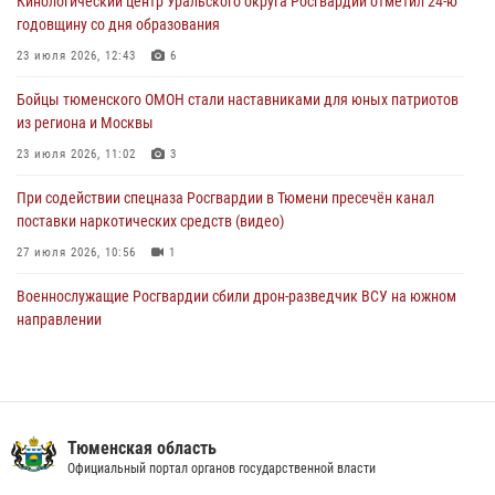
Кинологический центр Уральского округа Росгвардии отметил 24-ю
Военнослужащие Росгвардии сбили дрон-разведчик ВСУ на южном
годовщину со дня образования
направлении
23 июля 2026, 12:43
6
05 августа 2026, 05:35
Бойцы тюменского ОМОН стали наставниками для юных патриотов
Стальной характер продемонстрировали росгвардейцы в ходе
из региона и Москвы
масштабных спортивных событий на Урале
23 июля 2026, 11:02
3
05 августа 2026, 05:22
6
2
При содействии спецназа Росгвардии в Тюмени пресечён канал
поставки наркотических средств (видео)
27 июля 2026, 10:56
1
Военнослужащие Росгвардии сбили дрон-разведчик ВСУ на южном
направлении
05 августа 2026, 05:35
Росгвардейцы обеспечили безопасность празднования Дня
воздушно-десантных войск в Тюменской области
Тюменская область
03 августа 2026, 07:23
1
Официальный портал органов государственной власти
Тюменский ОМОН «Вепрь» проводит для детей «Каникулы с