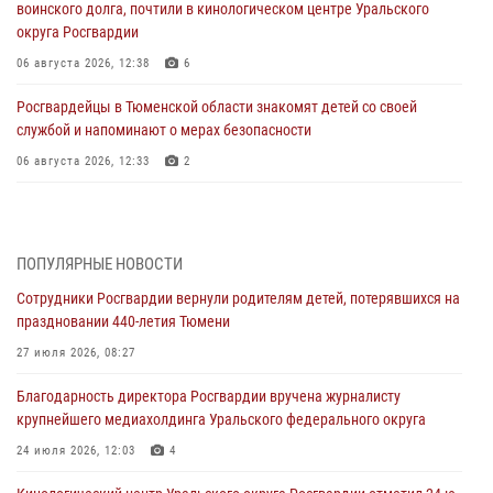
воинского долга, почтили в кинологическом центре Уральского
округа Росгвардии
06 августа 2026, 12:38
6
Росгвардейцы в Тюменской области знакомят детей со своей
службой и напоминают о мерах безопасности
06 августа 2026, 12:33
2
Росгвардейцы приняли участие в фотопроекте «Прогуляемся по
Тюменской области» в рамках акции «Храним огонь Победы»
06 августа 2026, 04:41
3
ПОПУЛЯРНЫЕ НОВОСТИ
Сотрудники Росгвардии вернули родителям детей, потерявшихся на
Росгвардейцы в Тюменской области почтили память генерала
праздновании 440-летия Тюмени
армии Ивана Кирилловича Яковлева
27 июля 2026, 08:27
05 августа 2026, 11:03
4
Благодарность директора Росгвардии вручена журналисту
В Тюмени офицер Росгвардии в радиоэфире напомнил гражданам о
крупнейшего медиахолдинга Уральского федерального округа
мерах безопасного владения оружием
24 июля 2026, 12:03
4
05 августа 2026, 09:56
2