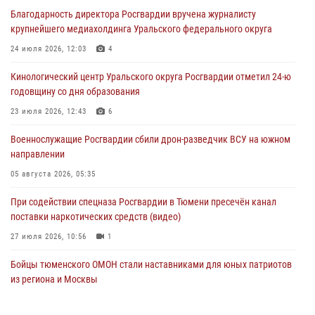
06 августа 2026, 12:38
6
Благодарность директора Росгвардии вручена журналисту
крупнейшего медиахолдинга Уральского федерального округа
Росгвардейцы в Тюменской области знакомят детей со своей
службой и напоминают о мерах безопасности
24 июля 2026, 12:03
4
06 августа 2026, 12:33
2
Кинологический центр Уральского округа Росгвардии отметил 24-ю
годовщину со дня образования
Росгвардейцы приняли участие в фотопроекте «Прогуляемся по
Тюменской области» в рамках акции «Храним огонь Победы»
23 июля 2026, 12:43
6
06 августа 2026, 04:41
3
Военнослужащие Росгвардии сбили дрон-разведчик ВСУ на южном
направлении
Росгвардейцы в Тюменской области почтили память генерала
армии Ивана Кирилловича Яковлева
05 августа 2026, 05:35
05 августа 2026, 11:03
4
При содействии спецназа Росгвардии в Тюмени пресечён канал
поставки наркотических средств (видео)
27 июля 2026, 10:56
1
Бойцы тюменского ОМОН стали наставниками для юных патриотов
из региона и Москвы
23 июля 2026, 11:02
3