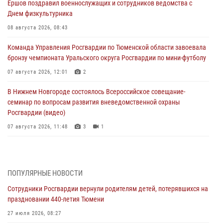
Ершов поздравил военнослужащих и сотрудников ведомства с
Днем физкультурника
08 августа 2026, 08:43
Команда Управления Росгвардии по Тюменской области завоевала
бронзу чемпионата Уральского округа Росгвардии по мини-футболу
07 августа 2026, 12:01
2
В Нижнем Новгороде состоялось Всероссийское совещание-
семинар по вопросам развития вневедомственной охраны
Росгвардии (видео)
07 августа 2026, 11:48
3
1
Историю верности долгу, семье и традициям рассказал
военнослужащий Росгвардии из Тюмени
07 августа 2026, 10:57
5
ПОПУЛЯРНЫЕ НОВОСТИ
Сотрудники Росгвардии вернули родителям детей, потерявшихся на
Память военнослужащих, погибших в разные годы при исполнении
праздновании 440-летия Тюмени
воинского долга, почтили в кинологическом центре Уральского
округа Росгвардии
27 июля 2026, 08:27