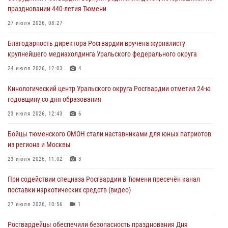
масштабных спортивных событий на Урале
праздновании 440-летия Тюмени
05 августа 2026, 05:22
6
2
27 июля 2026, 08:27
В Тюмени сотрудник Росгвардии во внеслужебное время задержал
Благодарность директора Росгвардии вручена журналисту
виновника ДТП
крупнейшего медиахолдинга Уральского федерального округа
05 августа 2026, 05:15
1
24 июля 2026, 12:03
4
Со 101-м Днём рождения поздравили сотрудники Росгвардии
Кинологический центр Уральского округа Росгвардии отметил 24-ю
труженицу тыла из Тюмени
годовщину со дня образования
04 августа 2026, 11:07
23 июля 2026, 12:43
6
Спецназ Росгвардии провел комплексную тренировку в полевых
Бойцы тюменского ОМОН стали наставниками для юных патриотов
условиях в Тюменской области (видео)
из региона и Москвы
04 августа 2026, 06:28
4
1
23 июля 2026, 11:02
3
При содействии спецназа Росгвардии в Тюмени пресечён канал
поставки наркотических средств (видео)
27 июля 2026, 10:56
1
Росгвардейцы обеспечили безопасность празднования Дня