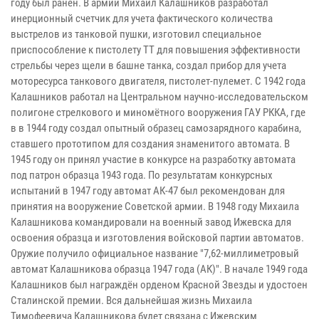
году был ранен. В армии Михаил Калашников разработал
инерционный счетчик для учета фактического количества
выстрелов из танковой пушки, изготовил специальное
приспособление к пистолету ТТ для повышения эффективности
стрельбы через щели в башне танка, создал прибор для учета
моторесурса танкового двигателя, пистолет-пулемет. С 1942 года
Калашников работал на Центральном научно-исследовательском
полигоне стрелкового и миномётного вооружения ГАУ РККА, где
в в 1944 году создал опытный образец самозарядного карабина,
ставшего прототипом для создания знаменитого автомата. В
1945 году он принял участие в конкурсе на разработку автомата
под патрон образца 1943 года. По результатам конкурсных
испытаний в 1947 году автомат АК-47 был рекомендован для
принятия на вооружение Советской армии. В 1948 году Михаила
Калашникова командировали на военный завод Ижевска для
освоения образца и изготовления войсковой партии автоматов.
Оружие получило официальное название "7,62-миллиметровый
автомат Калашникова образца 1947 года (АК)". В начале 1949 года
Калашников был награждён орденом Красной Звезды и удостоен
Сталинской премии. Вся дальнейшая жизнь Михаила
Тимофеевича Калашникова будет связана с Ижевским