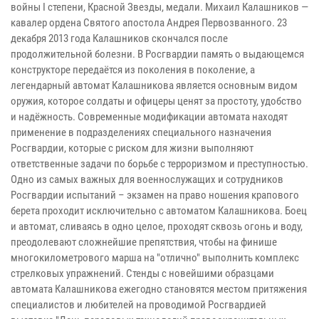
войны I степени, Красной Звезды, медали. Михаил Калашников —
кавалер ордена Святого апостола Андрея Первозванного. 23
декабря 2013 года Калашников скончался после
продолжительной болезни. В Росгвардии память о выдающемся
конструкторе передаётся из поколения в поколение, а
легендарный автомат Калашникова является основным видом
оружия, которое солдаты и офицеры ценят за простоту, удобство
и надёжность. Современные модификации автомата находят
применение в подразделениях специального назначения
Росгвардии, которые с риском для жизни выполняют
ответственные задачи по борьбе с терроризмом и преступностью.
Одно из самых важных для военнослужащих и сотрудников
Росгвардии испытаний – экзамен на право ношения крапового
берета проходит исключительно с автоматом Калашникова. Боец
и автомат, сливаясь в одно целое, проходят сквозь огонь и воду,
преодолевают сложнейшие препятствия, чтобы на финише
многокилометрового марша на "отлично" выполнить комплекс
стрелковых упражнений. Стенды с новейшими образцами
автомата Калашникова ежегодно становятся местом притяжения
специалистов и любителей на проводимой Росгвардией