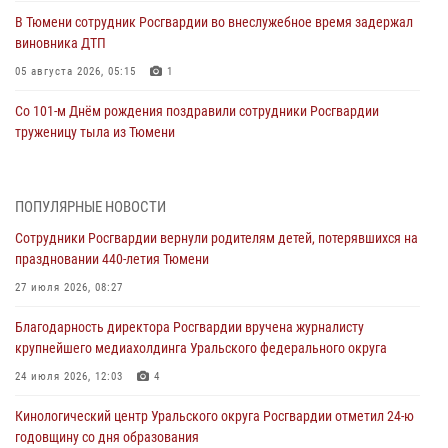
В Тюмени сотрудник Росгвардии во внеслужебное время задержал
виновника ДТП
05 августа 2026, 05:15
1
Со 101-м Днём рождения поздравили сотрудники Росгвардии
труженицу тыла из Тюмени
04 августа 2026, 11:07
Спецназ Росгвардии провел комплексную тренировку в полевых
ПОПУЛЯРНЫЕ НОВОСТИ
условиях в Тюменской области (видео)
Сотрудники Росгвардии вернули родителям детей, потерявшихся на
04 августа 2026, 06:28
4
1
праздновании 440-летия Тюмени
Тюменские правоохранители провели соревнования по стрельбе
27 июля 2026, 08:27
памяти офицера СОБР
Благодарность директора Росгвардии вручена журналисту
03 августа 2026, 07:35
5
крупнейшего медиахолдинга Уральского федерального округа
Росгвардия противодействует БПЛА ВСУ на южном направлении
24 июля 2026, 12:03
4
(видео)
Кинологический центр Уральского округа Росгвардии отметил 24-ю
03 августа 2026, 07:29
2
1
годовщину со дня образования