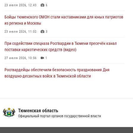
Росгвардейцы обеспечили безопасность празднования Дня
23 июля 2026, 12:43
6
воздушно-десантных войск в Тюменской области
Бойцы тюменского ОМОН стали наставниками для юных патриотов
03 августа 2026, 07:23
1
из региона и Москвы
23 июля 2026, 11:02
3
При содействии спецназа Росгвардии в Тюмени пресечён канал
поставки наркотических средств (видео)
27 июля 2026, 10:56
1
Росгвардейцы обеспечили безопасность празднования Дня
воздушно-десантных войск в Тюменской области
03 августа 2026, 07:23
1
Тюменский ОМОН «Вепрь» проводит для детей «Каникулы с
Росгвардией»
Тюменская область
10 июля 2026, 11:46
7
Официальный портал органов государственной власти
В Тюменской области подведены итоги деятельности
вневедомственной охраны Росгвардии за первое полугодие 2026