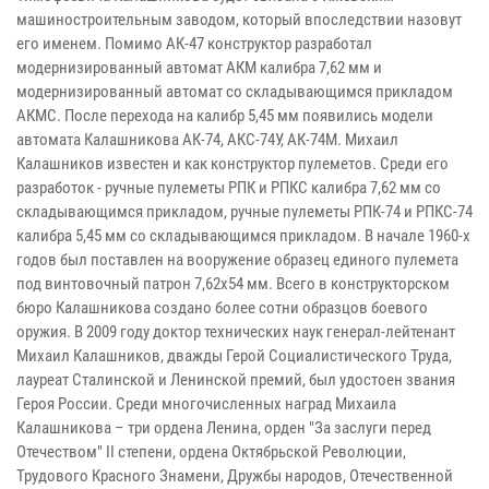
машиностроительным заводом, который впоследствии назовут
его именем. Помимо АК-47 конструктор разработал
модернизированный автомат АКМ калибра 7,62 мм и
модернизированный автомат со складывающимся прикладом
АКМС. После перехода на калибр 5,45 мм появились модели
автомата Калашникова АК-74, АКС-74У, АК-74М. Михаил
Калашников известен и как конструктор пулеметов. Среди его
разработок - ручные пулеметы РПК и РПКС калибра 7,62 мм со
складывающимся прикладом, ручные пулеметы РПК-74 и РПКС-74
калибра 5,45 мм со складывающимся прикладом. В начале 1960-х
годов был поставлен на вооружение образец единого пулемета
под винтовочный патрон 7,62х54 мм. Всего в конструкторском
бюро Калашникова создано более сотни образцов боевого
оружия. В 2009 году доктор технических наук генерал-лейтенант
Михаил Калашников, дважды Герой Социалистического Труда,
лауреат Сталинской и Ленинской премий, был удостоен звания
Героя России. Среди многочисленных наград Михаила
Калашникова – три ордена Ленина, орден "За заслуги перед
Отечеством" II степени, ордена Октябрьской Революции,
Трудового Красного Знамени, Дружбы народов, Отечественной