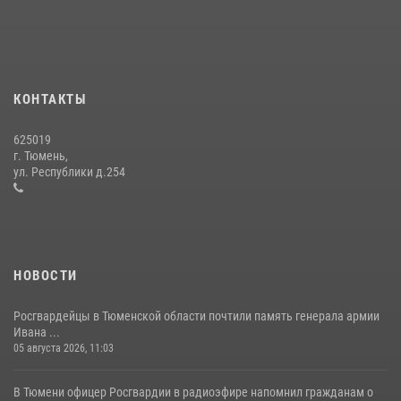
года
15 июля 2026, 04:12
3
Сотрудники тюменского СОБР "Сова" отработали навыки
десантирования на Урале
КОНТАКТЫ
16 июля 2026, 10:42
4
625019
Росгвардейцы в День семьи, любви и верности оказали помощь
г. Тюмень,
жителям Тюмени, оказавшимся в сложной жизненной ситуации
ул. Республики д.254
08 июля 2026, 09:38
5
НОВОСТИ
Росгвардейцы в Тюменской области почтили память генерала армии
Ивана ...
05 августа 2026, 11:03
В Тюмени офицер Росгвардии в радиоэфире напомнил гражданам о