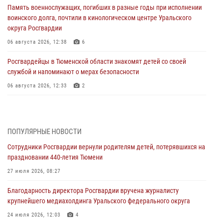
Память военнослужащих, погибших в разные годы при исполнении
воинского долга, почтили в кинологическом центре Уральского
округа Росгвардии
06 августа 2026, 12:38
6
Росгвардейцы в Тюменской области знакомят детей со своей
службой и напоминают о мерах безопасности
06 августа 2026, 12:33
2
Росгвардейцы приняли участие в фотопроекте «Прогуляемся по
Тюменской области» в рамках акции «Храним огонь Победы»
06 августа 2026, 04:41
3
ПОПУЛЯРНЫЕ НОВОСТИ
Сотрудники Росгвардии вернули родителям детей, потерявшихся на
Росгвардейцы в Тюменской области почтили память генерала
праздновании 440-летия Тюмени
армии Ивана Кирилловича Яковлева
27 июля 2026, 08:27
05 августа 2026, 11:03
4
Благодарность директора Росгвардии вручена журналисту
В Тюмени офицер Росгвардии в радиоэфире напомнил гражданам о
крупнейшего медиахолдинга Уральского федерального округа
мерах безопасного владения оружием
24 июля 2026, 12:03
4
05 августа 2026, 09:56
2