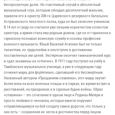
беспросветную долю. Но счастливый случай и абсолютный
музыкальный слух, которым обладал десятилетний мальчик,
привели его в оркестр 308-го Царевского резервного батальона
Астраханского пехотного полка, куда он был зачислен учеником.
В 14 лет от роду он считался уже лучшим корнетистом-солистом
оркестра, а армия стала ему родным домом, где он от гарнизона к
гарнизону познавал воинскую службу и основы профессии
военного музыканта. Юный Василий Агапкин был не только
талантлив, но трудолюбив и неотступен в достижении
поставленных им целей. Экстерном окончил гимназический курс
и сдал экзамены на «отлично». В 1911 году поступил на учёбу в
Тамбовское музыкальное училище, а уже в следующем году
сочинил марш для фортепиано, сделавший его бессмертным.
Названный автором «Прощанием славянки», этот марш звучит
более века на всех военных плацах и в парках, во время встреч и
расставаний, на праздниках и в суровые будни войны. Образ
«славянки» – это сочетание в одном лице и Родины-Матери и
просто любимого человека, которые вместе поручают
отправляющемуся на бой солдату самое дорогое, что только у
них есть – сохранение их чести и достоинства перед лицом