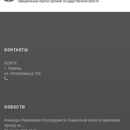
Официальный портал органов государственной власти
В Тюменской области подведены итоги деятельности
вневедомственной охраны Росгвардии за первое полугодие 2026
года
15 июля 2026, 04:12
3
Тюменский ОМОН «Вепрь» проводит для детей «Каникулы с
Росгвардией»
КОНТАКТЫ
10 июля 2026, 11:46
7
625019
Сотрудники тюменского СОБР "Сова" отработали навыки
г. Тюмень,
десантирования на Урале
ул. Республики д.254
16 июля 2026, 10:42
4
НОВОСТИ
Команда Управления Росгвардии по Тюменской области завоевала
бронзу че...