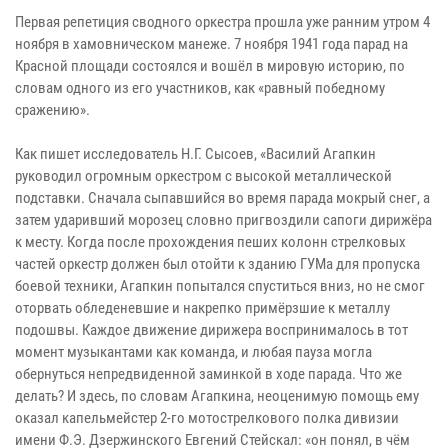
Первая репетиция сводного оркестра прошла уже ранним утром 4
ноября в хамовническом манеже. 7 ноября 1941 года парад на
Красной площади состоялся и вошёл в мировую историю, по
словам одного из его участников, как «равный победному
сражению».
Как пишет исследователь Н.Г. Сысоев, «Василий Агапкин
руководил огромным оркестром с высокой металлической
подставки. Сначала сыпавшийся во время парада мокрый снег, а
затем ударивший морозец словно пригвоздили сапоги дирижёра
к месту. Когда после прохождения пеших колонн стрелковых
частей оркестр должен был отойти к зданию ГУМа для пропуска
боевой техники, Агапкин попытался спуститься вниз, но не смог
оторвать обледеневшие и накрепко примёрзшие к металлу
подошвы. Каждое движение дирижера воспринималось в тот
момент музыкантами как команда, и любая пауза могла
обернуться непредвиденной заминкой в ходе парада. Что же
делать? И здесь, по словам Агапкина, неоценимую помощь ему
оказал капельмейстер 2-го мотострелкового полка дивизии
имени Ф.Э. Дзержинского Евгений Стейскал: «он понял, в чём