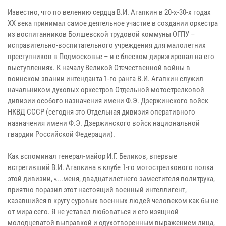
Известно, что по велению сердца В.И. Агапкин в 20-х-30-х годах
ХХ века принимал самое деятельное участие в создании оркестра
из воспитанников Болшевской трудовой коммуны ОГПУ –
исправительно-воспитательного учреждения для малолетних
преступников в Подмосковье – и с блеском дирижировал на его
выступлениях. К началу Великой Отечественной войны в
воинском звании интенданта 1-го ранга В.И. Агапкин служил
начальником духовых оркестров Отдельной мотострелковой
дивизии особого назначения имени Ф.Э. Дзержинского войск
НКВД СССР (сегодня это Отдельная дивизия оперативного
назначения имени Ф.Э. Дзержинского войск национальной
гвардии Российской Федерации).
Как вспоминал генерал-майор И.Г. Беликов, впервые
встретивший В.И. Агапкина в клубе 1-го мотострелкового полка
этой дивизии, «...меня, двадцатилетнего заместителя политрука,
приятно поразил этот настоящий военный интеллигент,
казавшийся в кругу суровых военных людей человеком как бы не
от мира сего. Я не уставал любоваться и его изящной
молодцеватой выправкой и одухотворенным выражением лица,