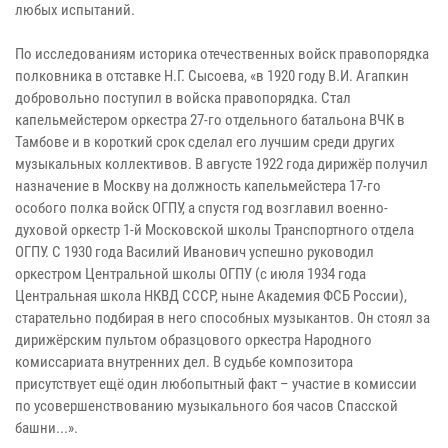
любых испытаний.
По исследованиям историка отечественных войск правопорядка
полковника в отставке Н.Г. Сысоева, «в 1920 году В.И. Агапкин
добровольно поступил в войска правопорядка. Стал
капельмейстером оркестра 27-го отдельного батальона ВЧК в
Тамбове и в короткий срок сделал его лучшим среди других
музыкальных коллективов. В августе 1922 года дирижёр получил
назначение в Москву на должность капельмейстера 17-го
особого полка войск ОГПУ, а спустя год возглавил военно-
духовой оркестр 1-й Московской школы Транспортного отдела
ОГПУ. С 1930 года Василий Иванович успешно руководил
оркестром Центральной школы ОГПУ (с июля 1934 года
Центральная школа НКВД СССР, ныне Академия ФСБ России),
старательно подбирая в него способных музыкантов. Он стоял за
дирижёрским пультом образцового оркестра Народного
комиссариата внутренних дел. В судьбе композитора
присутствует ещё один любопытный факт – участие в комиссии
по усовершенствованию музыкального боя часов Спасской
башни...».