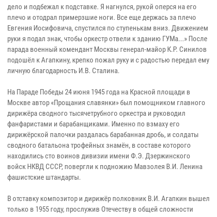
дело и подбежал к подставке. Я нагнулся, рукой оперся на его
плечо и отодрал примерзшие ноги. Все еще держась за плечо
Евгения Иосифовича, спустился по ступенькам вниз. Движением
руки я подал знак, чтобы оркестр отвели к зданию ГУМа...» После
парада военный комендант Москвы генерал-майор К.Р. Синилов
подошёл к Агапкину, крепко пожал руку и с радостью передал ему
личную благодарность И.В. Сталина.
На Параде Победы 24 июня 1945 года на Красной площади в
Москве автор «Прощания славянки» был помощником главного
дирижёра сводного тысячетрубного оркестра и руководил
фанфаристами и барабанщиками. Именно по взмаху его
дирижёрской палочки раздалась барабанная дробь, и солдаты
сводного батальона трофейных знамён, в составе которого
находились сто воинов дивизии имени Ф.Э. Дзержинского
войск НКВД СССР, повергли к подножию Мавзолея В.И. Ленина
фашистские штандарты.
В отставку композитор и дирижёр полковник В.И. Агапкин вышел
только в 1955 году, прослужив Отечеству в общей сложности