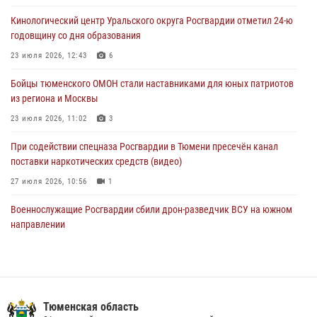
Кинологический центр Уральского округа Росгвардии отметил 24-ю
Военнослужащие Росгвардии сбили дрон-разведчик ВСУ на южном
годовщину со дня образования
направлении
23 июля 2026, 12:43
6
05 августа 2026, 05:35
Бойцы тюменского ОМОН стали наставниками для юных патриотов
Стальной характер продемонстрировали росгвардейцы в ходе
из региона и Москвы
масштабных спортивных событий на Урале
23 июля 2026, 11:02
3
05 августа 2026, 05:22
6
2
При содействии спецназа Росгвардии в Тюмени пресечён канал
поставки наркотических средств (видео)
27 июля 2026, 10:56
1
Военнослужащие Росгвардии сбили дрон-разведчик ВСУ на южном
направлении
05 августа 2026, 05:35
Росгвардейцы обеспечили безопасность празднования Дня
воздушно-десантных войск в Тюменской области
Тюменская область
03 августа 2026, 07:23
1