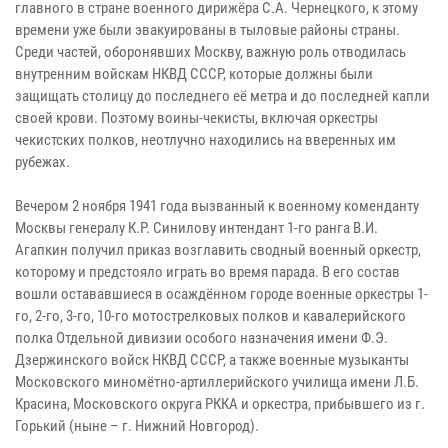
главного в стране военного дирижёра С.А. Чернецкого, к этому
времени уже были эвакуированы в тыловые районы страны.
Среди частей, оборонявших Москву, важную роль отводилась
внутренним войскам НКВД СССР, которые должны были
защищать столицу до последнего её метра и до последней капли
своей крови. Поэтому воины-чекисты, включая оркестры
чекистских полков, неотлучно находились на вверенных им
рубежах.
Вечером 2 ноября 1941 года вызванный к военному коменданту
Москвы генералу К.Р. Синилову интендант 1-го ранга В.И.
Агапкин получил приказ возглавить сводный военный оркестр,
которому и предстояло играть во время парада. В его состав
вошли остававшиеся в осаждённом городе военные оркестры 1-
го, 2-го, 3-го, 10-го мотострелковых полков и кавалерийского
полка Отдельной дивизии особого назначения имени Ф.Э.
Дзержинского войск НКВД СССР, а также военные музыканты
Московского миномётно-артиллерийского училища имени Л.Б.
Красина, Московского округа РККА и оркестра, прибывшего из г.
Горький (ныне – г. Нижний Новгород).