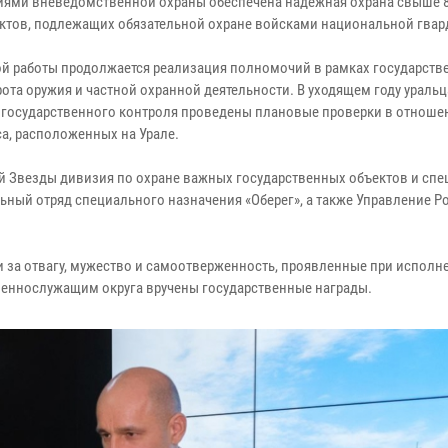
ниями вневедомственной охраны обеспечена надёжная охрана свыше 8
ектов, подлежащих обязательной охране войсками национальной гвар
 работы продолжается реализация полномочий в рамках государств
ота оружия и частной охранной деятельности. В уходящем году ураль
и государственного контроля проведены плановые проверки в отноше
а, расположенных на Урале.
й Звезды дивизия по охране важных государственных объектов и сп
льный отряд специального назначения «Оберег», а также Управление Р
и за отвагу, мужество и самоотверженность, проявленные при исполн
оеннослужащим округа вручены государственные награды.