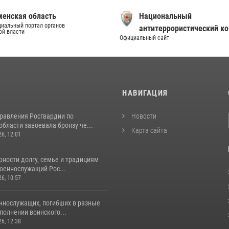
енская область
Национальный
иальный портал органов
антитеррористический к
ой власти
Официальный сайт
И
НАВИГАЦИЯ
равления Росгвардии по
Новости
бласти завоевала бронзу че...
Карта сайта
26, 12:01
ности долгу, семье и традициям
оеннослужащий Рос...
26, 10:57
ннослужащих, погибших в разные
полнении воинского...
26, 12:38