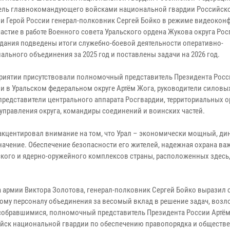
ель главнокомандующего войсками национальной гвардии Российск
и Герой России генерал-полковник Сергей Бойко в режиме видеокон
астие в работе Военного совета Уральского ордена Жукова округа Рос
едания подведены итоги служебно-боевой деятельности оперативно-
ального объединения за 2025 год и поставлены задачи на 2026 год.
риятии присутствовали полномочный представитель Президента Рос
и в Уральском федеральном округе Артём Жога, руководители силовых
 представители центрального аппарата Росгвардии, территориальных о
управления округа, командиры соединений и воинских частей.
 акцентировал внимание на том, что Урал – экономически мощный, д
ачение. Обеспечение безопасности его жителей, надежная охрана ва
ского и ядерно-оружейного комплексов страны, расположенных здесь
а армии Виктора Золотова, генерал-полковник Сергей Бойко выразил 
ому персоналу объединения за весомый вклад в решение задач, воз
д собравшимися, полномочный представитель Президента России Артё
войск национальной гвардии по обеспечению правопорядка и обществ