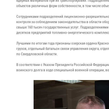
ядерных материалов при их транспортировке. Подразделе
объектов различных форм собственности, в том числе объ
Сотрудниками подразделений лицензионно-разрешительной
контроля за соблюдением законодательства в области обор
свыше 160 тысяч государственных услуг. Подразделениям
десятков предприятий топливно-энергетического комплекс
Лучшими по итогам года признаны озерская ордена Красно
грузов, отдельный батальон связи управления округа, отде
по Свердловской области.
В соответствии с Указом Президента Российской Федераци
воинского долга в ходе специальной военной операции, в