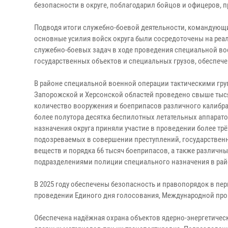
безопасности в округе, поблагодарил бойцов и офицеров,
Подводя итоги служебно-боевой деятельности, командующий
основные усилия войск округа были сосредоточены на ре
служебно-боевых задач в ходе проведения специальной в
государственных объектов и специальных грузов, обеспеч
В районе специальной военной операции тактическими гру
Запорожской и Херсонской областей проведено свыше тыс
количество вооружения и боеприпасов различного калибра
более полутора десятка беспилотных летательных аппарат
назначения округа приняли участие в проведении более т
подозреваемых в совершении преступлений, государственн
веществ и порядка 66 тысяч боеприпасов, а также различн
подразделениями полиции специального назначения в рай
В 2025 году обеспечены безопасность и правопорядок в пе
проведении Единого дня голосования, Международной про
Обеспечена надёжная охрана объектов ядерно-энергетическ