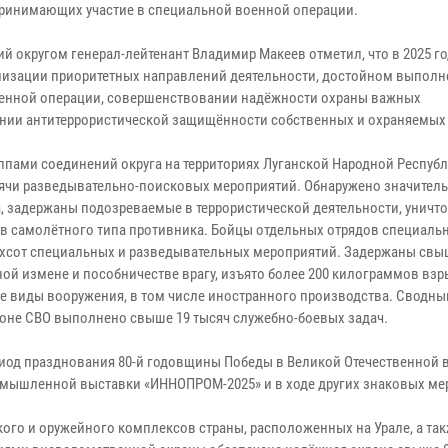
 принимающих участие в специальной военной операции.
 округом генерал-лейтенант Владимир Макеев отметил, что в 2025 го
ализации приоритетных направлений деятельности, достойном выпол
оенной операции, совершенствовании надёжности охраны важных
ении антитеррористической защищённости собственных и охраняемых
ппами соединений округа на территориях Луганской Народной Республ
ячи разведывательно-поисковых мероприятий. Обнаружено значител
, задержаны подозреваемые в террористической деятельности, уничт
ов самолётного типа противника. Бойцы отдельных отрядов специаль
рёхсот специальных и разведывательных мероприятий. Задержаны свы
ой измене и пособничестве врагу, изъято более 200 килограммов вз
ые виды вооружения, в том числе иностранного производства. Сводн
оне СВО выполнено свыше 19 тысяч служебно-боевых задач.
риод празднования 80-й годовщины Победы в Великой Отечественной в
мышленной выставки «ИННОПРОМ-2025» и в ходе других знаковых ме
ого и оружейного комплексов страны, расположенных на Урале, а та