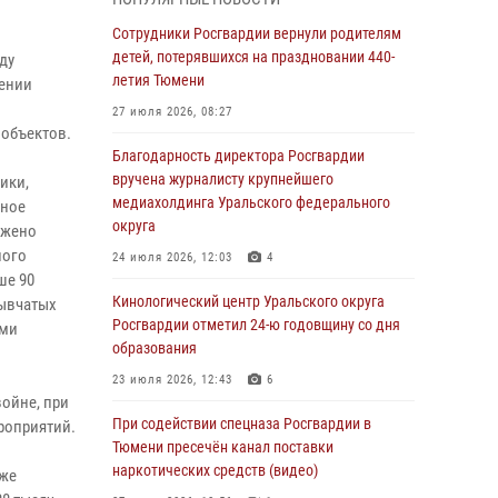
знакомят детей со своей службой и
напоминают о мерах безопасности
Сотрудники Росгвардии вернули родителям
детей, потерявшихся на праздновании 440-
ду
06 августа 2026, 12:33
2
летия Тюмени
нении
Росгвардейцы приняли участие в
27 июля 2026, 08:27
фотопроекте «Прогуляемся по Тюменской
 объектов.
области» в рамках акции «Храним огонь
Благодарность директора Росгвардии
Победы»
вручена журналисту крупнейшего
ики,
медиахолдинга Уральского федерального
06 августа 2026, 04:41
3
ьное
округа
ожено
Росгвардейцы в Тюменской области почтили
ного
24 июля 2026, 12:03
4
память генерала армии Ивана Кирилловича
ше 90
Яковлева
Кинологический центр Уральского округа
рывчатых
Росгвардии отметил 24-ю годовщину со дня
05 августа 2026, 11:03
4
ыми
образования
В Тюмени офицер Росгвардии в радиоэфире
23 июля 2026, 12:43
6
напомнил гражданам о мерах безопасного
ойне, при
владения оружием
При содействии спецназа Росгвардии в
роприятий.
Тюмени пресечён канал поставки
05 августа 2026, 09:56
2
наркотических средств (видео)
кже
Военнослужащие Росгвардии сбили дрон-