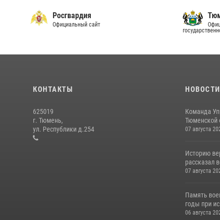
Росгвардия
Тюм
Официальный сайт
Офиц
государственн
КОНТАКТЫ
НОВОСТ
625019
Команда Уп
г. Тюмень,
Тюменской о
ул. Республики д.254
07 августа 20
Историю вер
рассказал в
07 августа 20
Память вое
годы при ис
06 августа 20