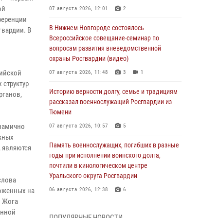
ой
07 августа 2026, 12:01
2
ференции
В Нижнем Новгороде состоялось
гвардии. В
Всероссийское совещание-семинар по
вопросам развития вневедомственной
охраны Росгвардии (видео)
сийской
07 августа 2026, 11:48
3
1
 структур
Историю верности долгу, семье и традициям
рганов,
рассказал военнослужащий Росгвардии из
Тюмени
инамично
07 августа 2026, 10:57
5
жных
Память военнослужащих, погибших в разные
, являются
годы при исполнении воинского долга,
почтили в кинологическом центре
Уральского округа Росгвардии
слова
ложенных на
06 августа 2026, 12:38
6
м Жога
Росгвардейцы в Тюменской области
енной
ПОПУЛЯРНЫЕ НОВОСТИ