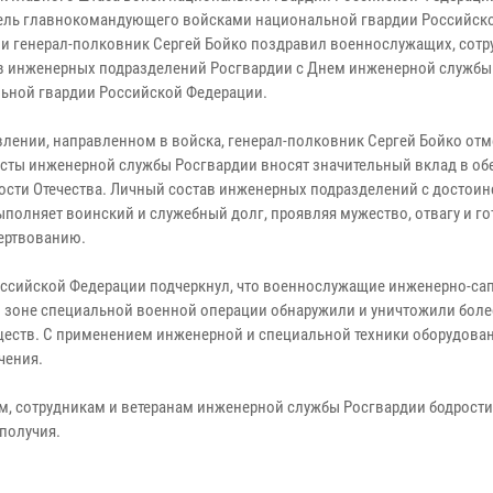
ель главнокомандующего войсками национальной гвардии Российск
и генерал-полковник Сергей Бойко поздравил военнослужащих, сотр
в инженерных подразделений Росгвардии с Днем инженерной службы
ьной гвардии Российской Федерации.
влении, направленном в войска, генерал-полковник Сергей Бойко отме
сты инженерной службы Росгвардии вносят значительный вклад в об
ости Отечества. Личный состав инженерных подразделений с достоин
ыполняет воинский и служебный долг, проявляя мужество, отвагу и го
ертвованию.
оссийской Федерации подчеркнул, что военнослужащие инженерно-са
в зоне специальной военной операции обнаружили и уничтожили боле
ществ. С применением инженерной и специальной техники оборудова
чения.
, сотрудникам и ветеранам инженерной службы Росгвардии бодрости 
ополучия.