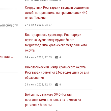
владения оружием
Сотрудники Росгвардии вернули родителям
05 августа 2026, 09:56
2
детей, потерявшихся на праздновании 440-
Военнослужащие Росгвардии сбили дрон-
летия Тюмени
разведчик ВСУ на южном направлении
кой области
27 июля 2026, 08:27
05 августа 2026, 05:35
Благодарность директора Росгвардии
Стальной характер продемонстрировали
вручена журналисту крупнейшего
росгвардейцы в ходе масштабных
медиахолдинга Уральского федерального
спортивных событий на Урале
округа
ующая →
05 августа 2026, 05:22
6
2
24 июля 2026, 12:03
4
В Тюмени сотрудник Росгвардии во
Кинологический центр Уральского округа
внеслужебное время задержал виновника
Росгвардии отметил 24-ю годовщину со дня
ДТП
образования
05 августа 2026, 05:15
1
23 июля 2026, 12:43
6
Со 101-м Днём рождения поздравили
Бойцы тюменского ОМОН стали
сотрудники Росгвардии труженицу тыла из
наставниками для юных патриотов из
Тюмени
региона и Москвы