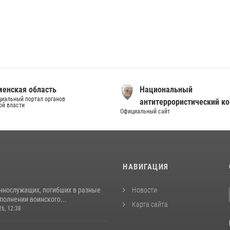
енская область
Национальный
иальный портал органов
антитеррористический к
ой власти
Официальный сайт
И
НАВИГАЦИЯ
ннослужащих, погибших в разные
Новости
полнении воинского...
Карта сайта
26, 12:38