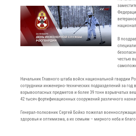
заместит
Федераци
ветерано
национал
В поздра
специали
безопасн
честью в
самопож
Начальник Главного штаба войск национальной гвардии Р
сотрудники инженерно-технических подразделений за год 
взрывоопасных предметов и более 39 тонн взрывчатых ве
42 тысяч фортификационных сооружений различного назна
Генерал-полковник Сергей Бойко пожелал военнослужащим
здоровья и оптимизма, а их семьям – мирного неба и благ