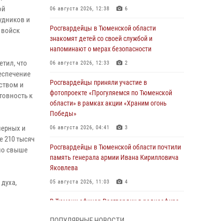
ой
06 августа 2026, 12:38
6
удников и
Росгвардейцы в Тюменской области
 войск
знакомят детей со своей службой и
напоминают о мерах безопасности
тил, что
06 августа 2026, 12:33
2
еспечение
Росгвардейцы приняли участие в
ством и
фотопроекте «Прогуляемся по Тюменской
товность к
области» в рамках акции «Храним огонь
Победы»
перных и
06 августа 2026, 04:41
3
е 210 тысяч
Росгвардейцы в Тюменской области почтили
но свыше
память генерала армии Ивана Кирилловича
Яковлева
духа,
05 августа 2026, 11:03
4
В Тюмени офицер Росгвардии в радиоэфире
напомнил гражданам о мерах безопасного
ПОПУЛЯРНЫЕ НОВОСТИ