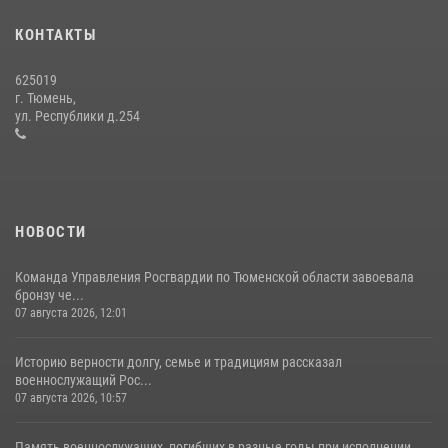
Росгвардией»
КОНТАКТЫ
10 июля 2026, 11:46
7
625019
Сотрудники тюменского СОБР "Сова" отработали навыки
г. Тюмень,
десантирования на Урале
ул. Республики д.254
16 июля 2026, 10:42
4
НОВОСТИ
Команда Управления Росгвардии по Тюменской области завоевала
бронзу че...
07 августа 2026, 12:01
Историю верности долгу, семье и традициям рассказал
военнослужащий Рос...
07 августа 2026, 10:57
Память военнослужащих, погибших в разные годы при исполнении