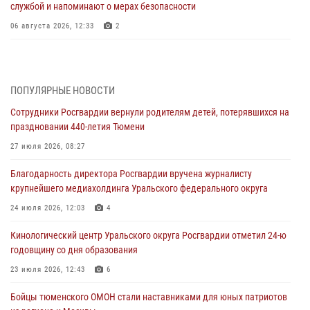
службой и напоминают о мерах безопасности
06 августа 2026, 12:33
2
Росгвардейцы приняли участие в фотопроекте «Прогуляемся по
Тюменской области» в рамках акции «Храним огонь Победы»
06 августа 2026, 04:41
3
ПОПУЛЯРНЫЕ НОВОСТИ
Сотрудники Росгвардии вернули родителям детей, потерявшихся на
Росгвардейцы в Тюменской области почтили память генерала
праздновании 440-летия Тюмени
армии Ивана Кирилловича Яковлева
27 июля 2026, 08:27
05 августа 2026, 11:03
4
Благодарность директора Росгвардии вручена журналисту
В Тюмени офицер Росгвардии в радиоэфире напомнил гражданам о
крупнейшего медиахолдинга Уральского федерального округа
мерах безопасного владения оружием
24 июля 2026, 12:03
4
05 августа 2026, 09:56
2
Кинологический центр Уральского округа Росгвардии отметил 24-ю
Военнослужащие Росгвардии сбили дрон-разведчик ВСУ на южном
годовщину со дня образования
направлении
23 июля 2026, 12:43
6
05 августа 2026, 05:35
Бойцы тюменского ОМОН стали наставниками для юных патриотов
Стальной характер продемонстрировали росгвардейцы в ходе