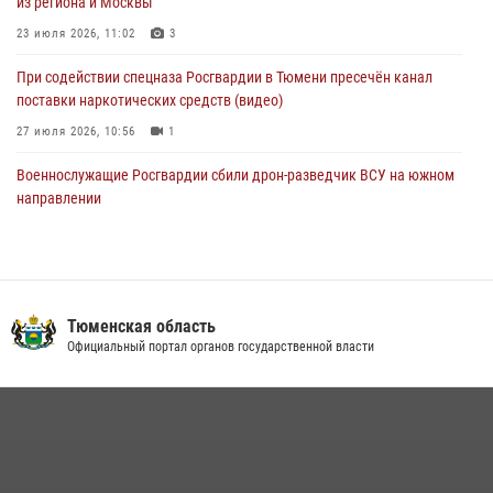
из региона и Москвы
масштабных спортивных событий на Урале
23 июля 2026, 11:02
3
05 августа 2026, 05:22
6
2
При содействии спецназа Росгвардии в Тюмени пресечён канал
поставки наркотических средств (видео)
27 июля 2026, 10:56
1
Военнослужащие Росгвардии сбили дрон-разведчик ВСУ на южном
направлении
05 августа 2026, 05:35
Росгвардейцы обеспечили безопасность празднования Дня
воздушно-десантных войск в Тюменской области
Тюменская область
03 августа 2026, 07:23
1
Официальный портал органов государственной власти
В Тюменской области подведены итоги деятельности
вневедомственной охраны Росгвардии за первое полугодие 2026
года
15 июля 2026, 04:12
3
Тюменский ОМОН «Вепрь» проводит для детей «Каникулы с