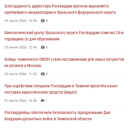
В Тюмени сотрудник Росгвардии во внеслужебное время задержал
Благодарность директора Росгвардии вручена журналисту
виновника ДТП
крупнейшего медиахолдинга Уральского федерального округа
05 августа 2026, 05:15
1
24 июля 2026, 12:03
4
Со 101-м Днём рождения поздравили сотрудники Росгвардии
Кинологический центр Уральского округа Росгвардии отметил 24-ю
труженицу тыла из Тюмени
годовщину со дня образования
04 августа 2026, 11:07
23 июля 2026, 12:43
6
Спецназ Росгвардии провел комплексную тренировку в полевых
Бойцы тюменского ОМОН стали наставниками для юных патриотов
условиях в Тюменской области (видео)
из региона и Москвы
04 августа 2026, 06:28
4
1
23 июля 2026, 11:02
3
При содействии спецназа Росгвардии в Тюмени пресечён канал
поставки наркотических средств (видео)
27 июля 2026, 10:56
1
Росгвардейцы обеспечили безопасность празднования Дня
воздушно-десантных войск в Тюменской области
03 августа 2026, 07:23
1