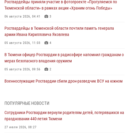
Росгвардейцы приняли участие в фотопроекте «Прогуляемся по
Тюменской области» в рамках акции «Храним огонь Победы»
06 августа 2026, 04:41
3
Росгвардейцы в Тюменской области почтили память генерала
армии Ивана Кирилловича Яковлева
05 августа 2026, 11:03
4
В Тюмени офицер Росгвардии в радиоэфире напомнил гражданам о
мерах безопасного владения оружием
05 августа 2026, 09:56
2
Военнослужащие Росгвардии сбили дрон-разведчик ВСУ на южном
направлении
05 августа 2026, 05:35
ПОПУЛЯРНЫЕ НОВОСТИ
Стальной характер продемонстрировали росгвардейцы в ходе
Сотрудники Росгвардии вернули родителям детей, потерявшихся на
масштабных спортивных событий на Урале
праздновании 440-летия Тюмени
05 августа 2026, 05:22
6
2
27 июля 2026, 08:27