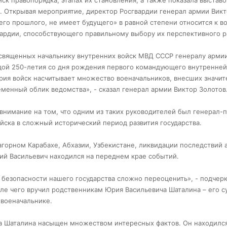
йск правопорядка, этапах их становления, а также показала выстав
. Открывая мероприятие, директор Росгвардии генерал армии Вик
его прошлого, не имеет будущего» в равной степени относится к в
вардии, способствующего правильному выбору их перспективного р
священных начальнику внутренних войск МВД СССР генералу арми
гидой 250-летия со дня рождения первого командующего внутренне
ория войск насчитывает множество военачальников, внесших значи
менный облик ведомства», - сказал генерал армии Виктор Золотов
нимание на том, что одним из таких руководителей был генерал-
йска в сложный исторический период развития государства.
горном Карабахе, Абхазии, Узбекистане, ликвидации последствий 
ий Васильевич находился на переднем крае событий.
 безопасности нашего государства сложно переоценить», - подчер
ле чего вручил родственникам Юрия Васильевича Шаталина – его с
 военачальнике.
 Шаталина насыщен множеством интересных фактов. Он находился