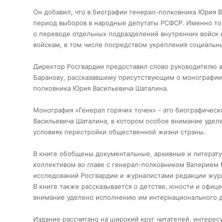
Он добавил, что в биографии генерал-полковника Юрия В
период выборов в народные депутаты РСФСР. Именно то
о переводе отдельных подразделений внутренних войск
войскам, в том числе посредством укрепления социальн
Директор Росгвардии предоставил слово руководителю а
Баранову, рассказавшему присутствующим о монографии,
полковника Юрия Васильевича Шаталина.
Монография «Генерал горячих точек» - это биографичес
Васильевича Шаталина, в котором особое внимание уде
условиях перестройки общественной жизни страны.
В книге обобщены документальные, архивные и литерат
коллективом во главе с генерал-полковником Валерием 
исследований Росгвардии и журналистами редакции журн
В книге также рассказывается о детстве, юности и офи
внимание уделено исполнению им интернационального д
Издание рассчитано на широкий круг читателей, интере