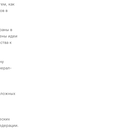
тем, как
ов в
раны в
чены идеи
ства к
чу
нерал-
 сложных
еских
едерации.