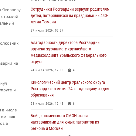
владения оружием
Сотрудники Росгвардии вернули родителям
и Яковлеву
05 августа 2026, 09:56
2
детей, потерявшихся на праздновании 440-
й стражей
Военнослужащие Росгвардии сбили дрон-
летия Тюмени
тельный
разведчик ВСУ на южном направлении
.
27 июля 2026, 08:27
05 августа 2026, 05:35
Благодарность директора Росгвардии
полковник
Стальной характер продемонстрировали
вручена журналисту крупнейшего
росгвардейцы в ходе масштабных
медиахолдинга Уральского федерального
спортивных событий на Урале
округа
аварии на
05 августа 2026, 05:22
6
2
24 июля 2026, 12:03
4
В Тюмени сотрудник Росгвардии во
Кинологический центр Уральского округа
кнул
внеслужебное время задержал виновника
Росгвардии отметил 24-ю годовщину со дня
упруге и
ДТП
образования
05 августа 2026, 05:15
1
23 июля 2026, 12:43
6
 в числе
Со 101-м Днём рождения поздравили
Бойцы тюменского ОМОН стали
тем, как
сотрудники Росгвардии труженицу тыла из
наставниками для юных патриотов из
ов в
Тюмени
региона и Москвы