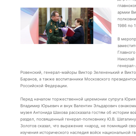
главноко
армии Ви
полковни
1986 по 1
В меропр
заместит
Главного
Николай 
генерал-
Ровенский, генерал-майоры Виктор Зелененький и Викт
Баранов, а также воспитанники Московского президентс
Российской Федерации.
Перед началом торжественной церемонии супруга Юрия 
Владимир Юрьевич и внук Валентин Эльдарович ознакоми
музея Антонида Шахова рассказала гостям об истории во
раздел, посвященный генерал-полковнику Ю.В. Шаталину
Золотов сказал, что выражение «народ, не помнящий сво
изучения исторического наследия войск национальной г