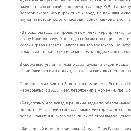
музея Антонида Шахова рассказала гостям об истории во
раздел, посвященный генерал-полковнику Ю.В. Шаталину
Золотов сказал, что выражение «народ, не помнящий сво
изучения исторического наследия войск национальной г
«В прошлом году мы провели комплекс мероприятий, по
Ивану Кирилловичу. Этот год в войсках проходит под э
России графа Евграфа Федотовича Комаровского. Но ист
вклад в их становление и во многом определивших совре
В своем выступлении главнокомандующий акцентировал в
Юрий Васильевич Шаталин, возглавлявший внутренние во
Генерал армии Виктор Золотов напомнил о событиях в На
Чернобыльской АЭС и землетрясении в Армении, где Юр
«Безусловно, его вклад в решение задач по обеспечению
директор Росгвардии генерал армии Виктор Золотов, пос
детям – памятный экземпляр книги об этом выдающемся
«Жизненный и профессиональный путь Юрия Васильевича