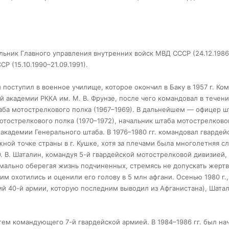
альник Главного управления внутренних войск МВД СССР (24.12.1986
 (15.10.1990–21.09.1991).
 поступил в военное училище, которое окончил в Баку в 1957 г. Ко
ой академии РККА им. М. В. Фрунзе, после чего командовал в течени
ба мотострелкового полка (1967–1969). В дальнейшем — офицер ш
мотострелкового полка (1970–1972), начальник штаба мотострелково
й академии Генерального штаба. В 1976–1980 гг. командовал гвардей
ой точке страны в г. Кушке, хотя за плечами была многолетняя с
. В. Шаталин, командуя 5-й гвардейской мотострелковой дивизией
мально оберегая жизнь подчиненных, стремясь не допускать жертв
 охотились и оценили его голову в 5 млн афгани. Осенью 1980 г.,
ий 40-й армии, которую последним выводил из Афганистана), Шата
атем командующего 7-й гвардейской армией. В 1984–1986 гг. был н