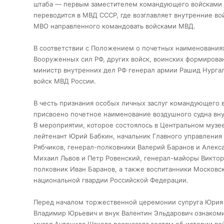
штаба — первым заместителем командующего войсками М
переводится в МВД СССР, где возглавляет внутренние вой
МВО направленного командовать войсками МВД.
В соответствии с Положением о почетных наименованиях
Вооруженных сил РФ, других войск, воинских формирован
министр внутренних дел РФ генерал армии Рашид Нурга
войск МВД России.
В честь признания особых личных заслуг командующего
присвоено почетное наименование воздушного судна вну
В мероприятии, которое состоялось в Центральном музее
лейтенант Юрий Бабкин, начальник Главного управления
Рябчиков, генерал-полковники Валерий Баранов и Алекс
Михаил Львов и Петр Ровенский, генерал-майоры Викто
полковник Иван Баранов, а также воспитанники Московск
национальной гвардии Российской Федерации.
Перед началом торжественной церемонии супруга Юрия 
Владимир Юрьевич и внук Валентин Эльдарович ознакоми