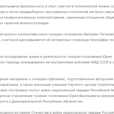
асильевича Шаталина есть и опыт участия в политической жизни ст
гда в числе предвыборных программных положений им были озву
 на профессиональное комплектование, изменении отношения обще
ых гарантий военнослужащих.
вторского коллектива книги генерал-полковнику Валерию Петрови
 в которой рассказывается об интересных страницах биографии ге
кое исследование жизни и деятельности генерал-полковника Юрия
лено периоду командования им внутренними войсками МВД СССР в
урные материалы о генерале Шаталине, подготовленные авторским
Барановым, а также военными учеными Научного центра стратегич
ала «На боевом посту» войск национальной гвардии Российской Ф
церском становлении генерал-полковника Юрия Васильевича Шатали
олга в Демократической Республике Афганистан.
сующихся историей Отечества и войск национальной гвардии Росси