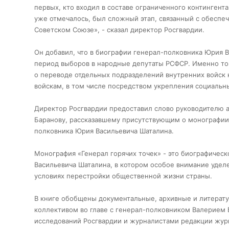
первых, кто входил в составе ограниченного контингента
уже отмечалось, был сложный этап, связанный с обеспеч
Советском Союзе», - сказал директор Росгвардии.
Он добавил, что в биографии генерал-полковника Юрия В
период выборов в народные депутаты РСФСР. Именно то
о переводе отдельных подразделений внутренних войск
войскам, в том числе посредством укрепления социальн
Директор Росгвардии предоставил слово руководителю а
Баранову, рассказавшему присутствующим о монографии,
полковника Юрия Васильевича Шаталина.
Монография «Генерал горячих точек» - это биографичес
Васильевича Шаталина, в котором особое внимание уде
условиях перестройки общественной жизни страны.
В книге обобщены документальные, архивные и литерат
коллективом во главе с генерал-полковником Валерием 
исследований Росгвардии и журналистами редакции журн