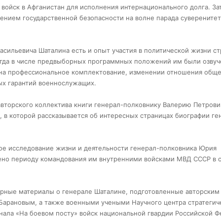
 войск в Афганистан для исполнения интернационального долга. За
ением государственной безопасности на волне парада суверенитет
асильевича Шаталина есть и опыт участия в политической жизни ст
гда в числе предвыборных программных положений им были озву
 на профессиональное комплектование, изменении отношения обще
ых гарантий военнослужащих.
вторского коллектива книги генерал-полковнику Валерию Петрови
 в которой рассказывается об интересных страницах биографии ге
кое исследование жизни и деятельности генерал-полковника Юрия
лено периоду командования им внутренними войсками МВД СССР в
урные материалы о генерале Шаталине, подготовленные авторским
Барановым, а также военными учеными Научного центра стратегич
ала «На боевом посту» войск национальной гвардии Российской Ф