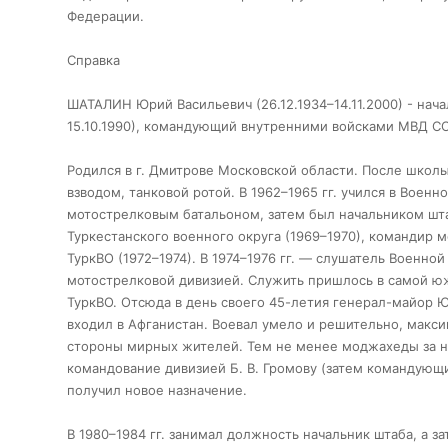
Федерации.
Справка
ШАТАЛИН Юрий Васильевич (26.12.1934–14.11.2000) - нач
15.10.1990), командующий внутренними войсками МВД СССР
Родился в г. Дмитрове Московской области. После школы
взводом, танковой ротой. В 1962–1965 гг. учился в Военн
мотострелковым батальоном, затем был начальником шта
Туркестанского военного округа (1969–1970), командир 
ТуркВО (1972–1974). В 1974–1976 гг. — слушатель Военно
мотострелковой дивизией. Служить пришлось в самой южн
ТуркВО. Отсюда в день своего 45-летия генерал-майор Ю
входил в Афганистан. Воевал умело и решительно, макси
стороны мирных жителей. Тем не менее моджахеды за ним
командование дивизией Б. В. Громову (затем командующ
получил новое назначение.
В 1980–1984 гг. занимал должность начальник штаба, а з