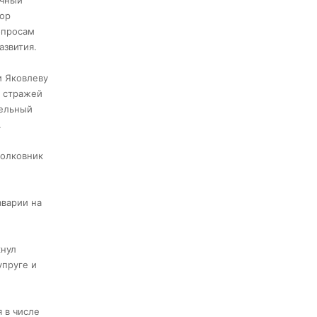
очный
тор
опросам
азвития.
и Яковлеву
й стражей
тельный
.
полковник
аварии на
кнул
упруге и
 в числе