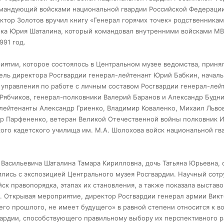
мандующий войсками национальной гвардии Российской Федераци
ктор Золотов вручил книгу «Генерал горячих точек» родственникам
ка Юрия Шаталина, который командовал внутренними войсками М
991 год.
иятии, которое состоялось в Центральном музее ведомства, приня
ель директора Росгвардии генерал-лейтенант Юрий Бабкин, начал
 управления по работе с личным составом Росгвардии генерал-лей
Рябчиков, генерал-полковники Валерий Баранов и Александр Будни
лейтенанты Александр Гриенко, Владимир Коваленко, Михаил Льво
ор Парфененко, ветеран Великой Отечественной войны полковник 
кого кадетского училища им. М.А. Шолохова войск национальной гв
Васильевича Шаталина Тамара Кирилловна, дочь Татьяна Юрьевна, 
лись с экспозицией Центрального музея Росгвардии. Научный сотр
йск правопорядка, этапах их становления, а также показала выстав
. Открывая мероприятие, директор Росгвардии генерал армии Вик
его прошлого, не имеет будущего» в равной степени относится к в
вардии, способствующего правильному выбору их перспективного р