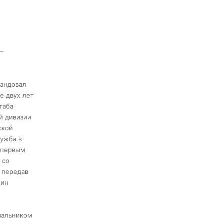
Военнослужащие Росгвардии сбили дрон-
разведчик ВСУ на южном направлении
05 августа 2026, 05:35
Сотрудники тюменского СОБР "Сова"
–
отработали навыки десантирования на Урале
16 июля 2026, 10:42
4
мандовал
е двух лет
таба
й дивизии
ской
лужба в
, первым
 со
 передав
лин
ачальником