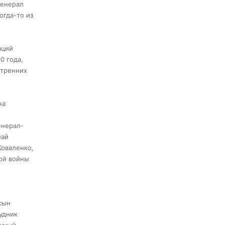
генерал
огда-то из
аций
0 года,
утренних
на
енерал-
лай
Коваленко,
ой войны
сын
удник