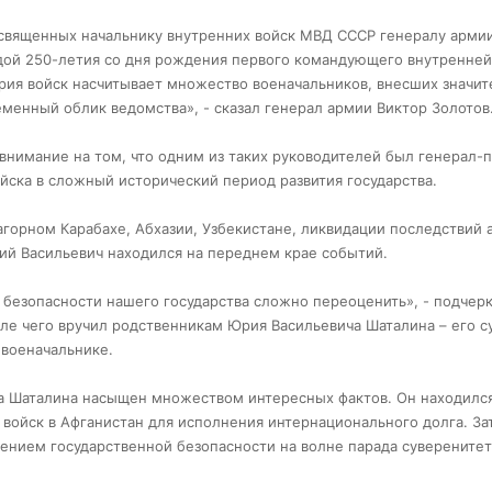
священных начальнику внутренних войск МВД СССР генералу арми
гидой 250-летия со дня рождения первого командующего внутренне
ория войск насчитывает множество военачальников, внесших значи
менный облик ведомства», - сказал генерал армии Виктор Золотов
нимание на том, что одним из таких руководителей был генерал-
йска в сложный исторический период развития государства.
горном Карабахе, Абхазии, Узбекистане, ликвидации последствий 
ий Васильевич находился на переднем крае событий.
 безопасности нашего государства сложно переоценить», - подчер
ле чего вручил родственникам Юрия Васильевича Шаталина – его с
 военачальнике.
 Шаталина насыщен множеством интересных фактов. Он находился
 войск в Афганистан для исполнения интернационального долга. За
ением государственной безопасности на волне парада суверенитет