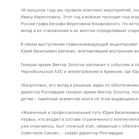
«В прошлом году мы провели комплекс мероприятий, по
Ивану Кирилловичу. Этот год в войсках проходит под э
России графа Евграфа Федотовича Комаровского. Но ист
вклад в их становление и во многом определивших совре
В своем выступлении главнокомандующий акцентировал в
Юрий Васильевич Шаталин, возглавлявший внутренние во
Генерал армии Виктор Золотов напомнил о событиях в На
Чернобыльской АЭС и землетрясении в Армении, где Юр
«Безусловно, его вклад в решение задач по обеспечению
директор Росгвардии генерал армии Виктор Золотов, пос
детям – памятный экземпляр книги об этом выдающемся
«Жизненный и профессиональный путь Юрия Васильевича
первых, кто входил в составе ограниченного контингента
уже отмечалось, был сложный этап, связанный с обеспеч
Советском Союзе», - сказал директор Росгвардии.