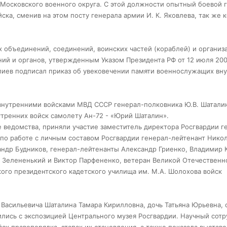
осковского военного округа. С этой должности опытный боевой 
ска, сменив на этом посту генерала армии И. К. Яковлева, так же к
 объединений, соединений, воинских частей (кораблей) и организ
ий и органов, утвержденным Указом Президента РФ от 12 июля 200
лиев подписал приказ об увековечении памяти военнослужащих вн
 внутренними войсками МВД СССР генерал-полковника Ю.В. Шатали
тренних войск самолету Ан-72 - «Юрий Шаталин».
 ведомства, приняли участие заместитель директора Росгвардии г
 по работе с личным составом Росгвардии генерал-лейтенант Нико
андр Будников, генерал-лейтенанты Александр Гриенко, Владимир 
р Зелененький и Виктор Парфененко, ветеран Великой Отечественн
ого президентского кадетского училища им. М.А. Шолохова войск
Васильевича Шаталина Тамара Кирилловна, дочь Татьяна Юрьевна, 
лись с экспозицией Центрального музея Росгвардии. Научный сотр