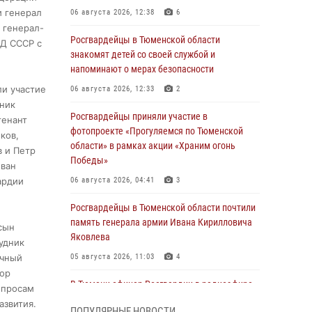
и генерал
06 августа 2026, 12:38
6
 генерал-
Росгвардейцы в Тюменской области
ВД СССР с
знакомят детей со своей службой и
напоминают о мерах безопасности
ли участие
06 августа 2026, 12:33
2
ьник
Росгвардейцы приняли участие в
тенант
фотопроекте «Прогуляемся по Тюменской
ков,
области» в рамках акции «Храним огонь
в и Петр
Победы»
Иван
ардии
06 августа 2026, 04:41
3
Росгвардейцы в Тюменской области почтили
память генерала армии Ивана Кирилловича
сын
Яковлева
удник
очный
05 августа 2026, 11:03
4
тор
В Тюмени офицер Росгвардии в радиоэфире
опросам
напомнил гражданам о мерах безопасного
азвития.
ПОПУЛЯРНЫЕ НОВОСТИ