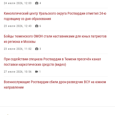
24 июля 2026, 12:03
4
05 августа 2026, 09:56
2
Кинологический центр Уральского округа Росгвардии отметил 24-ю
Военнослужащие Росгвардии сбили дрон-разведчик ВСУ на южном
годовщину со дня образования
направлении
23 июля 2026, 12:43
6
05 августа 2026, 05:35
Бойцы тюменского ОМОН стали наставниками для юных патриотов
Стальной характер продемонстрировали росгвардейцы в ходе
из региона и Москвы
масштабных спортивных событий на Урале
23 июля 2026, 11:02
3
05 августа 2026, 05:22
6
2
При содействии спецназа Росгвардии в Тюмени пресечён канал
поставки наркотических средств (видео)
27 июля 2026, 10:56
1
Военнослужащие Росгвардии сбили дрон-разведчик ВСУ на южном
направлении
05 августа 2026, 05:35
Росгвардейцы обеспечили безопасность празднования Дня
воздушно-десантных войск в Тюменской области