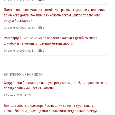
Память военнослужащих, погибших в разные годы при исполнении
воинского долга, почтили в кинологическом центре Уральского
округа Росгвардии
06 августа 2026, 12:38
6
Росгвардейцы в Тюменской области знакомят детей со своей
службой и напоминают о мерах безопасности
06 августа 2026, 12:33
2
Росгвардейцы приняли участие в фотопроекте «Прогуляемся по
Тюменской области» в рамках акции «Храним огонь Победы»
06 августа 2026, 04:41
3
ПОПУЛЯРНЫЕ НОВОСТИ
Сотрудники Росгвардии вернули родителям детей, потерявшихся на
Росгвардейцы в Тюменской области почтили память генерала
праздновании 440-летия Тюмени
армии Ивана Кирилловича Яковлева
27 июля 2026, 08:27
05 августа 2026, 11:03
4
Благодарность директора Росгвардии вручена журналисту
В Тюмени офицер Росгвардии в радиоэфире напомнил гражданам о
крупнейшего медиахолдинга Уральского федерального округа
мерах безопасного владения оружием