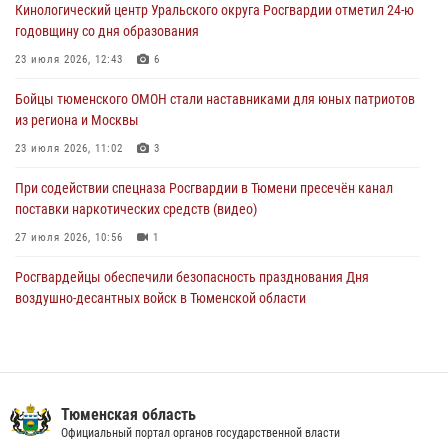
Кинологический центр Уральского округа Росгвардии отметил 24-ю
03 августа 2026, 07:29
2
1
годовщину со дня образования
Росгвардейцы обеспечили безопасность празднования Дня
23 июля 2026, 12:43
6
воздушно-десантных войск в Тюменской области
Бойцы тюменского ОМОН стали наставниками для юных патриотов
03 августа 2026, 07:23
1
из региона и Москвы
23 июля 2026, 11:02
3
При содействии спецназа Росгвардии в Тюмени пресечён канал
поставки наркотических средств (видео)
27 июля 2026, 10:56
1
Росгвардейцы обеспечили безопасность празднования Дня
воздушно-десантных войск в Тюменской области
03 августа 2026, 07:23
1
Тюменский ОМОН «Вепрь» проводит для детей «Каникулы с
Росгвардией»
Тюменская область
10 июля 2026, 11:46
7
Официальный портал органов государственной власти