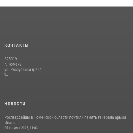
В Тюменской области подведены итоги деятельности
вневедомственной охраны Росгвардии за первое полугодие 2026
года
15 июля 2026, 04:12
3
Сотрудники тюменского СОБР "Сова" отработали навыки
десантирования на Урале
КОНТАКТЫ
16 июля 2026, 10:42
4
625019
Росгвардейцы в День семьи, любви и верности оказали помощь
г. Тюмень,
жителям Тюмени, оказавшимся в сложной жизненной ситуации
ул. Республики д.254
08 июля 2026, 09:38
5
НОВОСТИ
Росгвардейцы в Тюменской области почтили память генерала армии
Ивана ...
05 августа 2026, 11:03