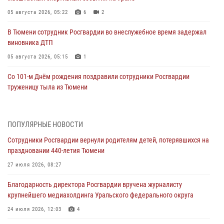
05 августа 2026, 05:22
6
2
В Тюмени сотрудник Росгвардии во внеслужебное время задержал
виновника ДТП
05 августа 2026, 05:15
1
Со 101-м Днём рождения поздравили сотрудники Росгвардии
труженицу тыла из Тюмени
04 августа 2026, 11:07
Спецназ Росгвардии провел комплексную тренировку в полевых
ПОПУЛЯРНЫЕ НОВОСТИ
условиях в Тюменской области (видео)
Сотрудники Росгвардии вернули родителям детей, потерявшихся на
04 августа 2026, 06:28
4
1
праздновании 440-летия Тюмени
Тюменские правоохранители провели соревнования по стрельбе
27 июля 2026, 08:27
памяти офицера СОБР
Благодарность директора Росгвардии вручена журналисту
03 августа 2026, 07:35
5
крупнейшего медиахолдинга Уральского федерального округа
Росгвардия противодействует БПЛА ВСУ на южном направлении
24 июля 2026, 12:03
4
(видео)