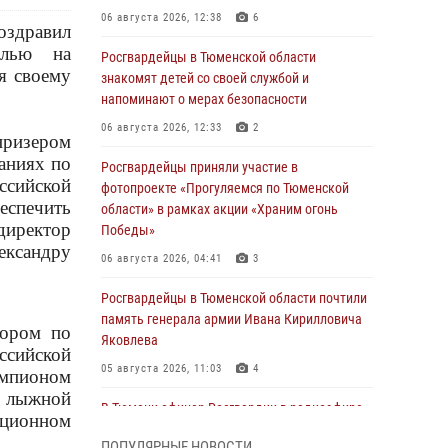
06 августа 2026, 12:38
6
оздравил
алью на
Росгвардейцы в Тюменской области
я своему
знакомят детей со своей службой и
напоминают о мерах безопасности
06 августа 2026, 12:33
2
призером
аниях по
Росгвардейцы приняли участие в
ссийской
фотопроекте «Прогуляемся по Тюменской
еспечить
области» в рамках акции «Храним огонь
иректор
Победы»
ександру
06 августа 2026, 04:41
3
Росгвардейцы в Тюменской области почтили
память генерала армии Ивана Кирилловича
тором по
Яковлева
ссийской
05 августа 2026, 11:03
4
емпионом
м лыжной
В Тюмени офицер Росгвардии в радиоэфире
нционном
напомнил гражданам о мерах безопасного
ПОПУЛЯРНЫЕ НОВОСТИ