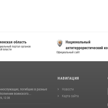
енская область
Национальный
иальный портал органов
антитеррористический к
ой власти
Официальный сайт
И
НАВИГАЦИЯ
ннослужащих, погибших в разные
Новости
полнении воинского...
Карта сайта
26, 12:38