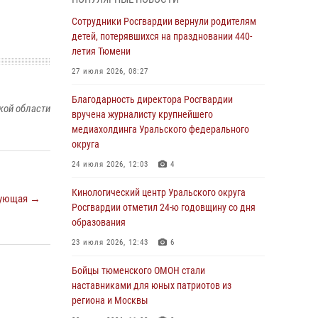
владения оружием
Сотрудники Росгвардии вернули родителям
05 августа 2026, 09:56
2
детей, потерявшихся на праздновании 440-
Военнослужащие Росгвардии сбили дрон-
летия Тюмени
разведчик ВСУ на южном направлении
27 июля 2026, 08:27
05 августа 2026, 05:35
Благодарность директора Росгвардии
кой области
Стальной характер продемонстрировали
вручена журналисту крупнейшего
росгвардейцы в ходе масштабных
медиахолдинга Уральского федерального
спортивных событий на Урале
округа
05 августа 2026, 05:22
6
2
24 июля 2026, 12:03
4
В Тюмени сотрудник Росгвардии во
Кинологический центр Уральского округа
ующая →
внеслужебное время задержал виновника
Росгвардии отметил 24-ю годовщину со дня
ДТП
образования
05 августа 2026, 05:15
1
23 июля 2026, 12:43
6
Со 101-м Днём рождения поздравили
Бойцы тюменского ОМОН стали
сотрудники Росгвардии труженицу тыла из
наставниками для юных патриотов из
Тюмени
региона и Москвы