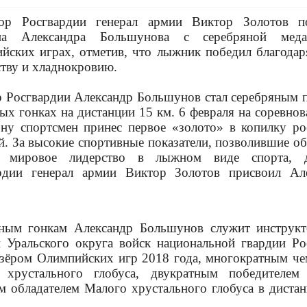
ор Росгвардии генерал армии Виктор Золотов п
ана Александра Большунова с серебряной мед
йских играх, отметив, что лыжник победил благодар
ству и хладнокровию.
 Росгвардии Александр Большунов стал серебряным 
ых гонках на дистанции 15 км. 6 февраля на соревнов
ону спортсмен принес первое «золото» в копилку ро
й. За высокие спортивные показатели, позволившие об
и мировое лидерство в лыжном виде спорта, д
рдии генерал армии Виктор Золотов присвоил Ал
жным гонкам Александр Большунов служит инструк
 Уральского округа войск национальной гвардии Ро
изёром Олимпийских игр 2018 года, многократным ч
 хрустального глобуса, двукратным победителе
м обладателем Малого хрустального глобуса в диста