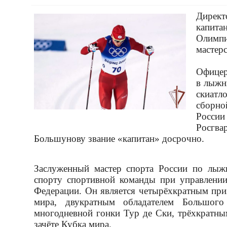
Директ
капит
Олимпи
мастер
Офицер
в лыжн
скиатл
сборно
Росси
Росгва
Большунову звание «капитан» досрочно.
Заслуженный мастер спорта России по лы
спорту спортивной команды при управлении
Федерации. Он является четырёхкратным пр
мира, двукратным обладателем Большого
многодневной гонки Тур де Ски, трёхкратны
зачёте Кубка мира.