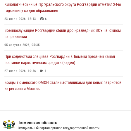
06 августа 2026, 12:33
2
Кинологический центр Уральского округа Росгвардии отметил 24-ю
годовщину со дня образования
Росгвардейцы приняли участие в фотопроекте «Прогуляемся по
Тюменской области» в рамках акции «Храним огонь Победы»
23 июля 2026, 12:43
6
06 августа 2026, 04:41
3
Военнослужащие Росгвардии сбили дрон-разведчик ВСУ на южном
направлении
Росгвардейцы в Тюменской области почтили память генерала
армии Ивана Кирилловича Яковлева
05 августа 2026, 05:35
05 августа 2026, 11:03
4
При содействии спецназа Росгвардии в Тюмени пресечён канал
поставки наркотических средств (видео)
27 июля 2026, 10:56
1
Бойцы тюменского ОМОН стали наставниками для юных патриотов
из региона и Москвы
23 июля 2026, 11:02
3
Росгвардейцы обеспечили безопасность празднования Дня
воздушно-десантных войск в Тюменской области
Тюменская область
03 августа 2026, 07:23
1
Официальный портал органов государственной власти