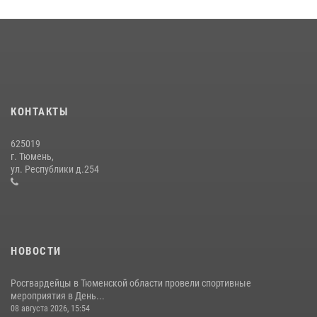
Тюменский ОМОН «Вепрь» проводит для детей «Каникулы с
Росгвардией»
10 июля 2026, 11:46
7
В Тюменской области подведены итоги деятельности
вневедомственной охраны Росгвардии за первое полугодие 2026
года
КОНТАКТЫ
15 июля 2026, 04:12
3
625019
Сотрудники тюменского СОБР "Сова" отработали навыки
г. Тюмень,
десантирования на Урале
ул. Республики д.254
16 июля 2026, 10:42
4
НОВОСТИ
Росгвардейцы в Тюменской области провели спортивные
мероприятия в День...
08 августа 2026, 15:54