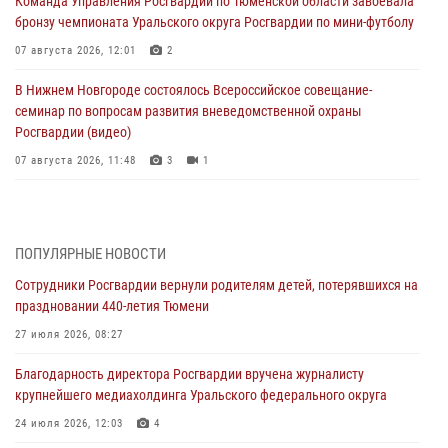
Команда Управления Росгвардии по Тюменской области завоевала
бронзу чемпионата Уральского округа Росгвардии по мини-футболу
07 августа 2026, 12:01
2
В Нижнем Новгороде состоялось Всероссийское совещание-
семинар по вопросам развития вневедомственной охраны
Росгвардии (видео)
07 августа 2026, 11:48
3
1
Историю верности долгу, семье и традициям рассказал
военнослужащий Росгвардии из Тюмени
07 августа 2026, 10:57
5
ПОПУЛЯРНЫЕ НОВОСТИ
Сотрудники Росгвардии вернули родителям детей, потерявшихся на
Память военнослужащих, погибших в разные годы при исполнении
праздновании 440-летия Тюмени
воинского долга, почтили в кинологическом центре Уральского
округа Росгвардии
27 июля 2026, 08:27
06 августа 2026, 12:38
6
Благодарность директора Росгвардии вручена журналисту
крупнейшего медиахолдинга Уральского федерального округа
Росгвардейцы в Тюменской области знакомят детей со своей
службой и напоминают о мерах безопасности
24 июля 2026, 12:03
4