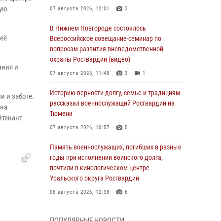
кую
07 августа 2026, 12:01
2
В Нижнем Новгороде состоялось
её
Всероссийское совещание-семинар по
вопросам развития вневедомственной
охраны Росгвардии (видео)
ания и
07 августа 2026, 11:48
3
1
Историю верности долгу, семье и традициям
и и заботе.
рассказал военнослужащий Росгвардии из
 на
Тюмени
йтенант
07 августа 2026, 10:57
5
Память военнослужащих, погибших в разные
годы при исполнении воинского долга,
почтили в кинологическом центре
Уральского округа Росгвардии
06 августа 2026, 12:38
6
Росгвардейцы в Тюменской области
ПОПУЛЯРНЫЕ НОВОСТИ