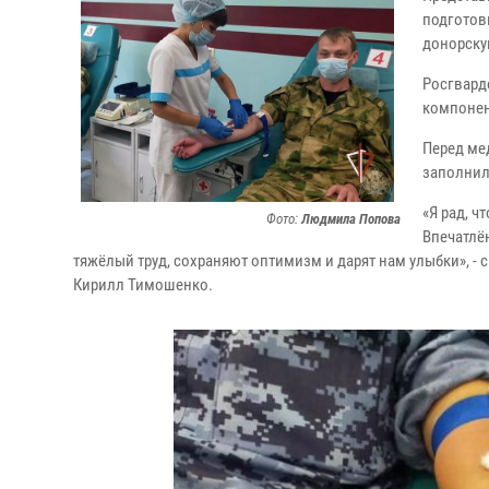
подготов
донорску
Росгвард
компонен
Перед ме
заполнил
«Я рад, ч
Фото:
Людмила Попова
Впечатлё
тяжёлый труд, сохраняют оптимизм и дарят нам улыбки», - 
Кирилл Тимошенко.