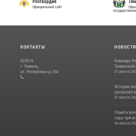
Росгвардия
Тюм
Официальный сайт
Офиц
государственн
КОНТАКТЫ
НОВОСТ
625019
Команда Уп
г. Тюмень,
Тюменской о
ул. Республики д.254
07 августа 20
Историю вер
рассказал в
07 августа 20
Память вое
годы при ис
06 августа 20