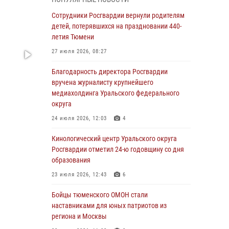
знакомят детей со своей службой и
напоминают о мерах безопасности
Сотрудники Росгвардии вернули родителям
детей, потерявшихся на праздновании 440-
06 августа 2026, 12:33
2
летия Тюмени
Росгвардейцы приняли участие в
27 июля 2026, 08:27
фотопроекте «Прогуляемся по Тюменской
области» в рамках акции «Храним огонь
Благодарность директора Росгвардии
Победы»
вручена журналисту крупнейшего
медиахолдинга Уральского федерального
06 августа 2026, 04:41
3
округа
Росгвардейцы в Тюменской области почтили
24 июля 2026, 12:03
4
память генерала армии Ивана Кирилловича
Яковлева
Кинологический центр Уральского округа
Росгвардии отметил 24-ю годовщину со дня
05 августа 2026, 11:03
4
образования
В Тюмени офицер Росгвардии в радиоэфире
23 июля 2026, 12:43
6
напомнил гражданам о мерах безопасного
владения оружием
Бойцы тюменского ОМОН стали
наставниками для юных патриотов из
05 августа 2026, 09:56
2
региона и Москвы
Военнослужащие Росгвардии сбили дрон-