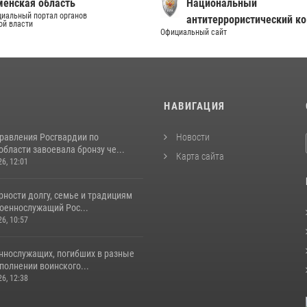
енская область
Национальный
иальный портал органов
антитеррористический к
ой власти
Официальный сайт
И
НАВИГАЦИЯ
равления Росгвардии по
Новости
бласти завоевала бронзу че...
Карта сайта
26, 12:01
ности долгу, семье и традициям
оеннослужащий Рос...
26, 10:57
ннослужащих, погибших в разные
полнении воинского...
26, 12:38