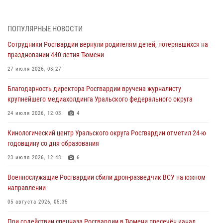
Историю верности долгу, семье и традициям рассказал
военнослужащий Росгвардии из Тюмени
07 августа 2026, 10:57
5
ПОПУЛЯРНЫЕ НОВОСТИ
Сотрудники Росгвардии вернули родителям детей, потерявшихся на
Память военнослужащих, погибших в разные годы при исполнении
праздновании 440-летия Тюмени
воинского долга, почтили в кинологическом центре Уральского
округа Росгвардии
27 июля 2026, 08:27
06 августа 2026, 12:38
6
Благодарность директора Росгвардии вручена журналисту
крупнейшего медиахолдинга Уральского федерального округа
Росгвардейцы в Тюменской области знакомят детей со своей
службой и напоминают о мерах безопасности
24 июля 2026, 12:03
4
06 августа 2026, 12:33
2
Кинологический центр Уральского округа Росгвардии отметил 24-ю
годовщину со дня образования
Росгвардейцы приняли участие в фотопроекте «Прогуляемся по
Тюменской области» в рамках акции «Храним огонь Победы»
23 июля 2026, 12:43
6
06 августа 2026, 04:41
3
Военнослужащие Росгвардии сбили дрон-разведчик ВСУ на южном
направлении
Росгвардейцы в Тюменской области почтили память генерала
армии Ивана Кирилловича Яковлева
05 августа 2026, 05:35
05 августа 2026, 11:03
4
При содействии спецназа Росгвардии в Тюмени пресечён канал