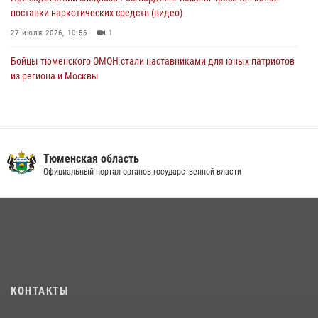
поставки наркотических средств (видео)
27 июля 2026, 10:56
1
Бойцы тюменского ОМОН стали наставниками для юных патриотов
из региона и Москвы
23 июля 2026, 11:02
3
Росгвардейцы обеспечили безопасность празднования Дня
воздушно-десантных войск в Тюменской области
Тюменская область
03 августа 2026, 07:23
1
Официальный портал органов государственной власти
Тюменский ОМОН «Вепрь» проводит для детей «Каникулы с
Росгвардией»
10 июля 2026, 11:46
7
В Тюменской области подведены итоги деятельности
вневедомственной охраны Росгвардии за первое полугодие 2026
года
КОНТАКТЫ
15 июля 2026, 04:12
3