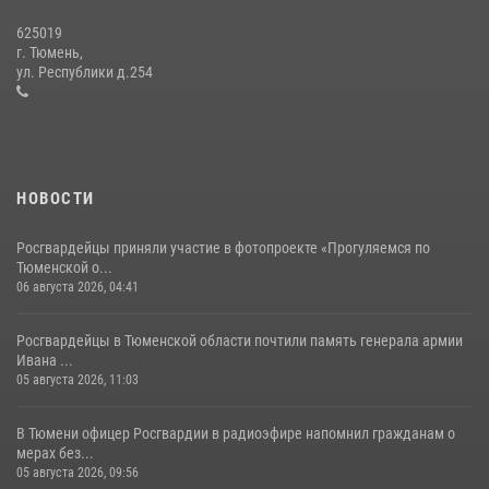
625019
Росгвардейцы в День семьи, любви и верности оказали помощь
г. Тюмень,
жителям Тюмени, оказавшимся в сложной жизненной ситуации
ул. Республики д.254
08 июля 2026, 09:38
5
НОВОСТИ
Росгвардейцы приняли участие в фотопроекте «Прогуляемся по
Тюменской о...
06 августа 2026, 04:41
Росгвардейцы в Тюменской области почтили память генерала армии
Ивана ...
05 августа 2026, 11:03
В Тюмени офицер Росгвардии в радиоэфире напомнил гражданам о
мерах без...
05 августа 2026, 09:56