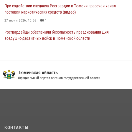
При содействии спецназа Росгвардии в Тюмени пресечён канал
поставки наркотических средств (видео)
27 июля 2026, 10:56
1
Росгвардейцы обеспечили безопасность празднования Дня
воздушно-десантных войск в Тюменской области
03 августа 2026, 07:23
1
Тюменский ОМОН «Вепрь» проводит для детей «Каникулы с
Росгвардией»
Тюменская область
10 июля 2026, 11:46
7
Официальный портал органов государственной власти
В Тюменской области подведены итоги деятельности
вневедомственной охраны Росгвардии за первое полугодие 2026
года
15 июля 2026, 04:12
3
Сотрудники тюменского СОБР "Сова" отработали навыки
десантирования на Урале
КОНТАКТЫ
16 июля 2026, 10:42
4