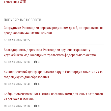
виновника ДТП
05 августа 2026, 05:15
1
Со 101-м Днём рождения поздравили сотрудники Росгвардии
ПОПУЛЯРНЫЕ НОВОСТИ
труженицу тыла из Тюмени
Сотрудники Росгвардии вернули родителям детей, потерявшихся на
04 августа 2026, 11:07
праздновании 440-летия Тюмени
Спецназ Росгвардии провел комплексную тренировку в полевых
27 июля 2026, 08:27
условиях в Тюменской области (видео)
Благодарность директора Росгвардии вручена журналисту
04 августа 2026, 06:28
4
1
крупнейшего медиахолдинга Уральского федерального округа
Тюменские правоохранители провели соревнования по стрельбе
24 июля 2026, 12:03
4
памяти офицера СОБР
Кинологический центр Уральского округа Росгвардии отметил 24-ю
03 августа 2026, 07:35
5
годовщину со дня образования
Росгвардия противодействует БПЛА ВСУ на южном направлении
23 июля 2026, 12:43
6
(видео)
Бойцы тюменского ОМОН стали наставниками для юных патриотов
03 августа 2026, 07:29
2
1
из региона и Москвы
23 июля 2026, 11:02
3