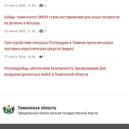
23 июля 2026, 12:43
6
05 августа 2026, 05:35
Бойцы тюменского ОМОН стали наставниками для юных патриотов
Стальной характер продемонстрировали росгвардейцы в ходе
из региона и Москвы
масштабных спортивных событий на Урале
23 июля 2026, 11:02
3
05 августа 2026, 05:22
6
2
При содействии спецназа Росгвардии в Тюмени пресечён канал
поставки наркотических средств (видео)
27 июля 2026, 10:56
1
Росгвардейцы обеспечили безопасность празднования Дня
воздушно-десантных войск в Тюменской области
03 августа 2026, 07:23
1
Военнослужащие Росгвардии сбили дрон-разведчик ВСУ на южном
направлении
Тюменская область
05 августа 2026, 05:35
Официальный портал органов государственной власти
В Тюменской области подведены итоги деятельности
вневедомственной охраны Росгвардии за первое полугодие 2026