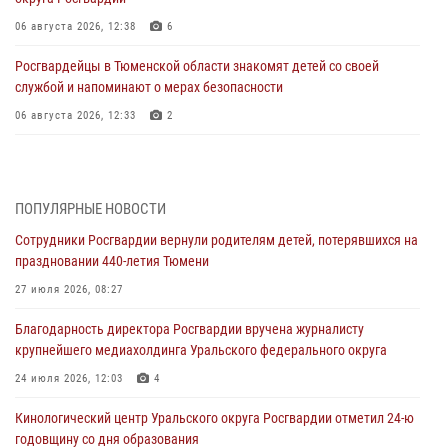
06 августа 2026, 12:38
6
Росгвардейцы в Тюменской области знакомят детей со своей
службой и напоминают о мерах безопасности
06 августа 2026, 12:33
2
Росгвардейцы приняли участие в фотопроекте «Прогуляемся по
Тюменской области» в рамках акции «Храним огонь Победы»
06 августа 2026, 04:41
3
ПОПУЛЯРНЫЕ НОВОСТИ
Сотрудники Росгвардии вернули родителям детей, потерявшихся на
Росгвардейцы в Тюменской области почтили память генерала
праздновании 440-летия Тюмени
армии Ивана Кирилловича Яковлева
27 июля 2026, 08:27
05 августа 2026, 11:03
4
Благодарность директора Росгвардии вручена журналисту
В Тюмени офицер Росгвардии в радиоэфире напомнил гражданам о
крупнейшего медиахолдинга Уральского федерального округа
мерах безопасного владения оружием
24 июля 2026, 12:03
4
05 августа 2026, 09:56
2
Кинологический центр Уральского округа Росгвардии отметил 24-ю
Военнослужащие Росгвардии сбили дрон-разведчик ВСУ на южном
годовщину со дня образования
направлении