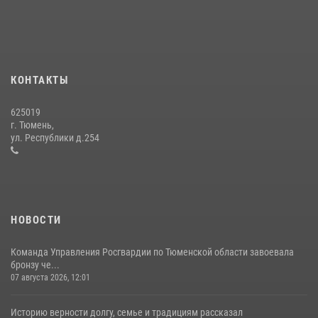
года
15 июля 2026, 04:12
3
Тюменский ОМОН «Вепрь» проводит для детей «Каникулы с
Росгвардией»
КОНТАКТЫ
10 июля 2026, 11:46
7
625019
Сотрудники тюменского СОБР "Сова" отработали навыки
г. Тюмень,
десантирования на Урале
ул. Республики д.254
16 июля 2026, 10:42
4
НОВОСТИ
Команда Управления Росгвардии по Тюменской области завоевала
бронзу че...
07 августа 2026, 12:01
Историю верности долгу, семье и традициям рассказал