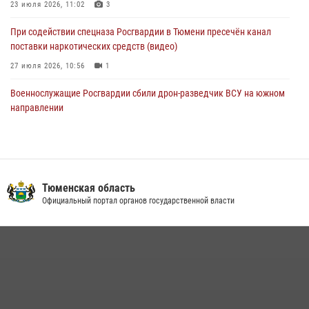
23 июля 2026, 11:02
3
05 августа 2026, 05:22
6
2
При содействии спецназа Росгвардии в Тюмени пресечён канал
поставки наркотических средств (видео)
27 июля 2026, 10:56
1
Военнослужащие Росгвардии сбили дрон-разведчик ВСУ на южном
направлении
05 августа 2026, 05:35
Росгвардейцы обеспечили безопасность празднования Дня
воздушно-десантных войск в Тюменской области
Тюменская область
03 августа 2026, 07:23
1
Официальный портал органов государственной власти
Тюменский ОМОН «Вепрь» проводит для детей «Каникулы с
Росгвардией»
10 июля 2026, 11:46
7
В Тюменской области подведены итоги деятельности
вневедомственной охраны Росгвардии за первое полугодие 2026
года