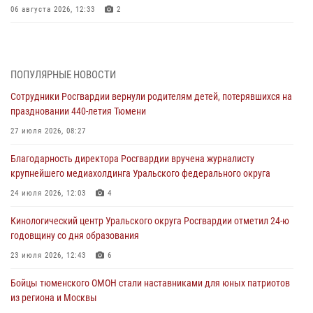
06 августа 2026, 12:33
2
Росгвардейцы приняли участие в фотопроекте «Прогуляемся по
Тюменской области» в рамках акции «Храним огонь Победы»
06 августа 2026, 04:41
3
ПОПУЛЯРНЫЕ НОВОСТИ
Сотрудники Росгвардии вернули родителям детей, потерявшихся на
Росгвардейцы в Тюменской области почтили память генерала
праздновании 440-летия Тюмени
армии Ивана Кирилловича Яковлева
27 июля 2026, 08:27
05 августа 2026, 11:03
4
Благодарность директора Росгвардии вручена журналисту
В Тюмени офицер Росгвардии в радиоэфире напомнил гражданам о
крупнейшего медиахолдинга Уральского федерального округа
мерах безопасного владения оружием
24 июля 2026, 12:03
4
05 августа 2026, 09:56
2
Кинологический центр Уральского округа Росгвардии отметил 24-ю
Военнослужащие Росгвардии сбили дрон-разведчик ВСУ на южном
годовщину со дня образования
направлении
23 июля 2026, 12:43
6
05 августа 2026, 05:35
Бойцы тюменского ОМОН стали наставниками для юных патриотов
Стальной характер продемонстрировали росгвардейцы в ходе
из региона и Москвы
масштабных спортивных событий на Урале