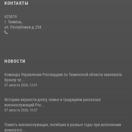
КОНТАКТЫ
15 июля 2026, 04:12
3
625019
Сотрудники тюменского СОБР "Сова" отработали навыки
г. Тюмень,
десантирования на Урале
ул. Республики д.254
16 июля 2026, 10:42
4
НОВОСТИ
Команда Управления Росгвардии по Тюменской области завоевала
бронзу че...
07 августа 2026, 12:01
Историю верности долгу, семье и традициям рассказал
военнослужащий Рос...
07 августа 2026, 10:57
Память военнослужащих, погибших в разные годы при исполнении
воинского...