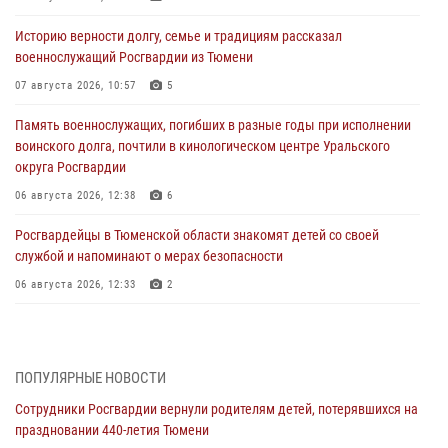
Историю верности долгу, семье и традициям рассказал
военнослужащий Росгвардии из Тюмени
07 августа 2026, 10:57
5
Память военнослужащих, погибших в разные годы при исполнении
воинского долга, почтили в кинологическом центре Уральского
округа Росгвардии
06 августа 2026, 12:38
6
Росгвардейцы в Тюменской области знакомят детей со своей
службой и напоминают о мерах безопасности
06 августа 2026, 12:33
2
Росгвардейцы приняли участие в фотопроекте «Прогуляемся по
Тюменской области» в рамках акции «Храним огонь Победы»
06 августа 2026, 04:41
3
ПОПУЛЯРНЫЕ НОВОСТИ
Сотрудники Росгвардии вернули родителям детей, потерявшихся на
Росгвардейцы в Тюменской области почтили память генерала
праздновании 440-летия Тюмени
армии Ивана Кирилловича Яковлева