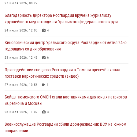
27 июля 2026, 08:27
05 августа 2026, 11:03
4
Благодарность директора Росгвардии вручена журналисту
В Тюмени офицер Росгвардии в радиоэфире напомнил гражданам о
крупнейшего медиахолдинга Уральского федерального округа
мерах безопасного владения оружием
24 июля 2026, 12:03
4
05 августа 2026, 09:56
2
Кинологический центр Уральского округа Росгвардии отметил 24-ю
Военнослужащие Росгвардии сбили дрон-разведчик ВСУ на южном
годовщину со дня образования
направлении
23 июля 2026, 12:43
6
05 августа 2026, 05:35
При содействии спецназа Росгвардии в Тюмени пресечён канал
Стальной характер продемонстрировали росгвардейцы в ходе
поставки наркотических средств (видео)
масштабных спортивных событий на Урале
27 июля 2026, 10:56
1
05 августа 2026, 05:22
6
2
Бойцы тюменского ОМОН стали наставниками для юных патриотов
из региона и Москвы
23 июля 2026, 11:02
3
Военнослужащие Росгвардии сбили дрон-разведчик ВСУ на южном
направлении