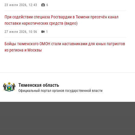
армии Ивана Кирилловича Яковлева
23 июля 2026, 12:43
6
05 августа 2026, 11:03
4
При содействии спецназа Росгвардии в Тюмени пресечён канал
поставки наркотических средств (видео)
27 июля 2026, 10:56
1
Бойцы тюменского ОМОН стали наставниками для юных патриотов
из региона и Москвы
23 июля 2026, 11:02
3
Росгвардейцы обеспечили безопасность празднования Дня
воздушно-десантных войск в Тюменской области
Тюменская область
03 августа 2026, 07:23
1
Официальный портал органов государственной власти
В Тюменской области подведены итоги деятельности
вневедомственной охраны Росгвардии за первое полугодие 2026
года
15 июля 2026, 04:12
3
Тюменский ОМОН «Вепрь» проводит для детей «Каникулы с