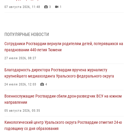
07 августа 2026, 11:48
3
1
Историю верности долгу, семье и традициям рассказал
военнослужащий Росгвардии из Тюмени
07 августа 2026, 10:57
5
ПОПУЛЯРНЫЕ НОВОСТИ
Сотрудники Росгвардии вернули родителям детей, потерявшихся на
Память военнослужащих, погибших в разные годы при исполнении
праздновании 440-летия Тюмени
воинского долга, почтили в кинологическом центре Уральского
округа Росгвардии
27 июля 2026, 08:27
06 августа 2026, 12:38
6
Благодарность директора Росгвардии вручена журналисту
крупнейшего медиахолдинга Уральского федерального округа
Росгвардейцы в Тюменской области знакомят детей со своей
службой и напоминают о мерах безопасности
24 июля 2026, 12:03
4
06 августа 2026, 12:33
2
Военнослужащие Росгвардии сбили дрон-разведчик ВСУ на южном
направлении
Росгвардейцы приняли участие в фотопроекте «Прогуляемся по
Тюменской области» в рамках акции «Храним огонь Победы»
05 августа 2026, 05:35
06 августа 2026, 04:41
3
Кинологический центр Уральского округа Росгвардии отметил 24-ю
годовщину со дня образования
Росгвардейцы в Тюменской области почтили память генерала