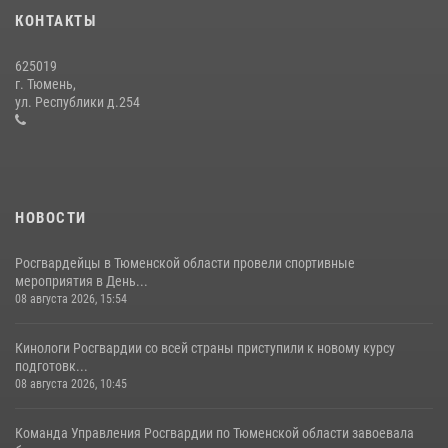
Росгвардией»
КОНТАКТЫ
10 июля 2026, 11:46
7
625019
Сотрудники тюменского СОБР "Сова" отработали навыки
г. Тюмень,
десантирования на Урале
ул. Республики д.254
16 июля 2026, 10:42
4
НОВОСТИ
Росгвардейцы в Тюменской области провели спортивные
мероприятия в День...
08 августа 2026, 15:54
Кинологи Росгвардии со всей страны приступили к новому курсу
подготовк...
08 августа 2026, 10:45
Команда Управления Росгвардии по Тюменской области завоевала