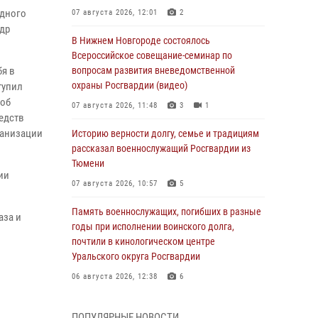
одного
07 августа 2026, 12:01
2
ндр
В Нижнем Новгороде состоялось
Всероссийское совещание-семинар по
бя в
вопросам развития вневедомственной
охраны Росгвардии (видео)
тупил
 об
07 августа 2026, 11:48
3
1
едств
ганизации
Историю верности долгу, семье и традициям
рассказал военнослужащий Росгвардии из
Тюмени
ии
07 августа 2026, 10:57
5
Память военнослужащих, погибших в разные
аза и
годы при исполнении воинского долга,
почтили в кинологическом центре
Уральского округа Росгвардии
06 августа 2026, 12:38
6
Росгвардейцы в Тюменской области
ПОПУЛЯРНЫЕ НОВОСТИ