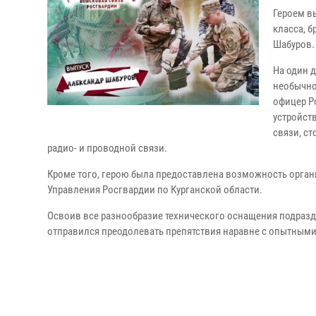
Героем в
класса, 
Шабуров.
На один 
необычно
офицер Р
устройст
связи, с
радио- и проводной связи.
Кроме того, герою была предоставлена возможность орга
Управления Росгвардии по Курганской области.
Освоив все разнообразие технического оснащения подразд
отправился преодолевать препятствия наравне с опытным