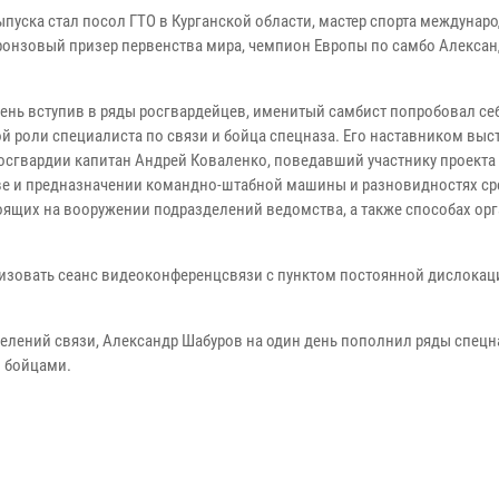
ыпуска стал посол ГТО в Курганской области, мастер спорта междунар
бронзовый призер первенства мира, чемпион Европы по самбо Алекса
день вступив в ряды росгвардейцев, именитый самбист попробовал се
й роли специалиста по связи и бойца спецназа. Его наставником выс
осгвардии капитан Андрей Коваленко, поведавший участнику проекта
ве и предназначении командно-штабной машины и разновидностях ср
тоящих на вооружении подразделений ведомства, а также способах ор
низовать сеанс видеоконференцсвязи с пунктом постоянной дислокац
елений связи, Александр Шабуров на один день пополнил ряды спецн
и бойцами.