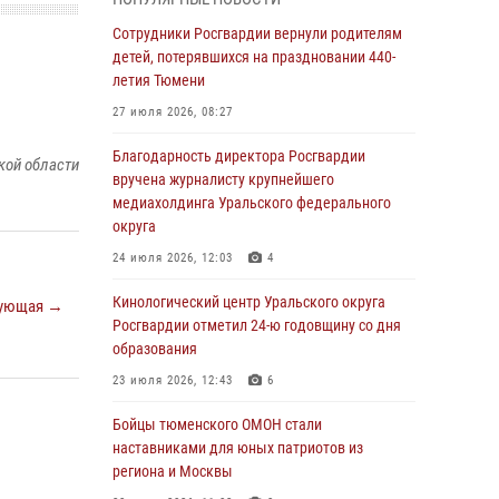
знакомят детей со своей службой и
напоминают о мерах безопасности
Сотрудники Росгвардии вернули родителям
детей, потерявшихся на праздновании 440-
06 августа 2026, 12:33
2
летия Тюмени
Росгвардейцы приняли участие в
27 июля 2026, 08:27
фотопроекте «Прогуляемся по Тюменской
области» в рамках акции «Храним огонь
Благодарность директора Росгвардии
кой области
Победы»
вручена журналисту крупнейшего
медиахолдинга Уральского федерального
06 августа 2026, 04:41
3
округа
Росгвардейцы в Тюменской области почтили
24 июля 2026, 12:03
4
память генерала армии Ивана Кирилловича
Яковлева
Кинологический центр Уральского округа
ующая →
Росгвардии отметил 24-ю годовщину со дня
05 августа 2026, 11:03
4
образования
В Тюмени офицер Росгвардии в радиоэфире
23 июля 2026, 12:43
6
напомнил гражданам о мерах безопасного
владения оружием
Бойцы тюменского ОМОН стали
наставниками для юных патриотов из
05 августа 2026, 09:56
2
региона и Москвы
Военнослужащие Росгвардии сбили дрон-