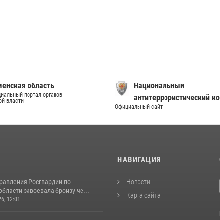
енская область
Национальный
иальный портал органов
антитеррористический к
ой власти
Официальный сайт
И
НАВИГАЦИЯ
равления Росгвардии по
Новости
бласти завоевала бронзу че...
Карта сайта
26, 12:01