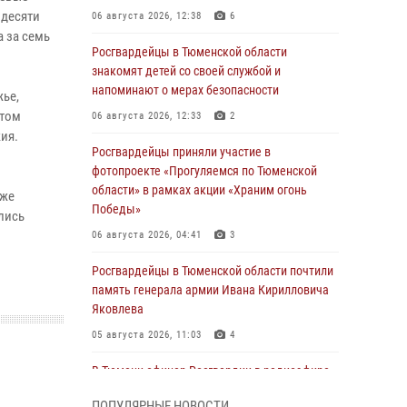
 десяти
06 августа 2026, 12:38
6
 за семь
Росгвардейцы в Тюменской области
знакомят детей со своей службой и
напоминают о мерах безопасности
жье,
ытом
06 августа 2026, 12:33
2
ия.
Росгвардейцы приняли участие в
фотопроекте «Прогуляемся по Тюменской
области» в рамках акции «Храним огонь
кже
Победы»
лись
06 августа 2026, 04:41
3
Росгвардейцы в Тюменской области почтили
память генерала армии Ивана Кирилловича
Яковлева
05 августа 2026, 11:03
4
В Тюмени офицер Росгвардии в радиоэфире
напомнил гражданам о мерах безопасного
ПОПУЛЯРНЫЕ НОВОСТИ