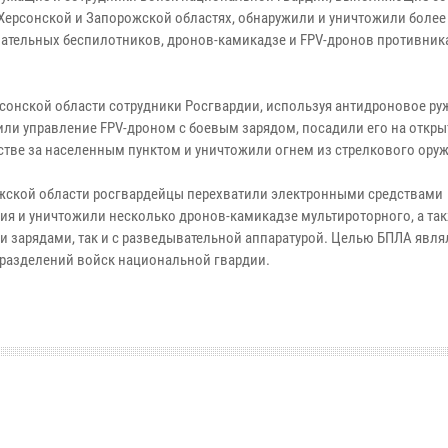
 Херсонской и Запорожской областях, обнаружили и уничтожили более
ательных беспилотников, дронов-камикадзе и FPV-дронов противника
ерсонской области сотрудники Росгвардии, используя антидроновое ру
или управление FPV-дроном с боевым зарядом, посадили его на откр
стве за населенным пунктом и уничтожили огнем из стрелкового оруж
жской области росгвардейцы перехватили электронными средствами
ия и уничтожили несколько дронов-камикадзе мультироторного, а та
и зарядами, так и c разведывательной аппаратурой. Целью БПЛА явля
дразделений войск национальной гвардии.