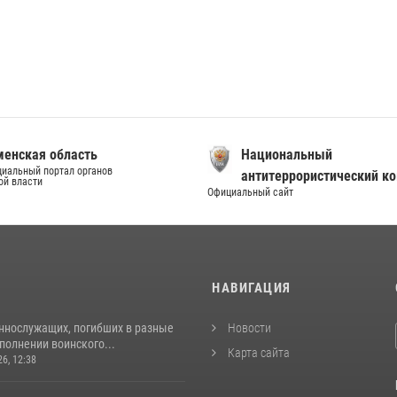
енская область
Национальный
иальный портал органов
антитеррористический к
ой власти
Официальный сайт
И
НАВИГАЦИЯ
ннослужащих, погибших в разные
Новости
полнении воинского...
Карта сайта
26, 12:38