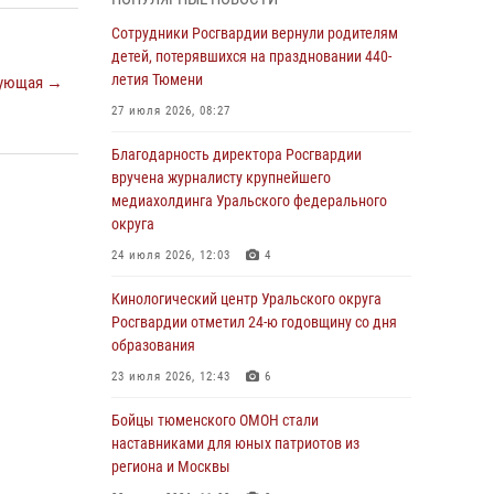
владения оружием
Сотрудники Росгвардии вернули родителям
05 августа 2026, 09:56
2
детей, потерявшихся на праздновании 440-
Военнослужащие Росгвардии сбили дрон-
летия Тюмени
ующая →
разведчик ВСУ на южном направлении
27 июля 2026, 08:27
05 августа 2026, 05:35
Благодарность директора Росгвардии
Стальной характер продемонстрировали
вручена журналисту крупнейшего
росгвардейцы в ходе масштабных
медиахолдинга Уральского федерального
спортивных событий на Урале
округа
05 августа 2026, 05:22
6
2
24 июля 2026, 12:03
4
В Тюмени сотрудник Росгвардии во
Кинологический центр Уральского округа
внеслужебное время задержал виновника
Росгвардии отметил 24-ю годовщину со дня
ДТП
образования
05 августа 2026, 05:15
1
23 июля 2026, 12:43
6
Со 101-м Днём рождения поздравили
Бойцы тюменского ОМОН стали
сотрудники Росгвардии труженицу тыла из
наставниками для юных патриотов из
Тюмени
региона и Москвы