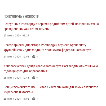
Росгвардейцы приняли участие в фотопроекте «Прогуляемся по
Тюменской области» в рамках акции «Храним огонь Победы»
06 августа 2026, 04:41
3
ПОПУЛЯРНЫЕ НОВОСТИ
Сотрудники Росгвардии вернули родителям детей, потерявшихся на
Росгвардейцы в Тюменской области почтили память генерала
праздновании 440-летия Тюмени
армии Ивана Кирилловича Яковлева
27 июля 2026, 08:27
05 августа 2026, 11:03
4
Благодарность директора Росгвардии вручена журналисту
В Тюмени офицер Росгвардии в радиоэфире напомнил гражданам о
крупнейшего медиахолдинга Уральского федерального округа
мерах безопасного владения оружием
24 июля 2026, 12:03
4
05 августа 2026, 09:56
2
Кинологический центр Уральского округа Росгвардии отметил 24-ю
Военнослужащие Росгвардии сбили дрон-разведчик ВСУ на южном
годовщину со дня образования
направлении
23 июля 2026, 12:43
6
05 августа 2026, 05:35
Бойцы тюменского ОМОН стали наставниками для юных патриотов
Стальной характер продемонстрировали росгвардейцы в ходе
из региона и Москвы
масштабных спортивных событий на Урале
23 июля 2026, 11:02
3
05 августа 2026, 05:22
6
2