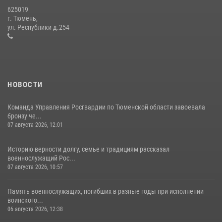
625019
Сотрудники тюменского СОБР "Сова" отработали навыки
г. Тюмень,
десантирования на Урале
ул. Республики д.254
16 июля 2026, 10:42
4
НОВОСТИ
Команда Управления Росгвардии по Тюменской области завоевала
бронзу че...
07 августа 2026, 12:01
Историю верности долгу, семье и традициям рассказал
военнослужащий Рос...
07 августа 2026, 10:57
Память военнослужащих, погибших в разные годы при исполнении
воинского...
06 августа 2026, 12:38