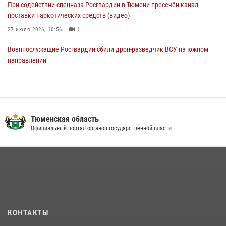
При содействии спецназа Росгвардии в Тюмени пресечён канал
поставки наркотических средств (видео)
27 июля 2026, 10:56
1
Военнослужащие Росгвардии сбили дрон-разведчик ВСУ на южном
направлении
05 августа 2026, 05:35
Росгвардейцы обеспечили безопасность празднования Дня
воздушно-десантных войск в Тюменской области
Тюменская область
03 августа 2026, 07:23
1
Официальный портал органов государственной власти
Тюменский ОМОН «Вепрь» проводит для детей «Каникулы с
Росгвардией»
10 июля 2026, 11:46
7
В Тюменской области подведены итоги деятельности
вневедомственной охраны Росгвардии за первое полугодие 2026
года
КОНТАКТЫ
15 июля 2026, 04:12
3